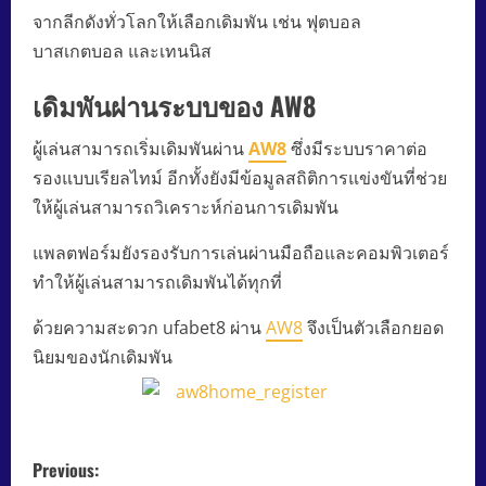
จากลีกดังทั่วโลกให้เลือกเดิมพัน เช่น ฟุตบอล
บาสเกตบอล และเทนนิส
เดิมพันผ่านระบบของ AW8
ผู้เล่นสามารถเริ่มเดิมพันผ่าน
AW8
ซึ่งมีระบบราคาต่อ
รองแบบเรียลไทม์ อีกทั้งยังมีข้อมูลสถิติการแข่งขันที่ช่วย
ให้ผู้เล่นสามารถวิเคราะห์ก่อนการเดิมพัน
แพลตฟอร์มยังรองรับการเล่นผ่านมือถือและคอมพิวเตอร์
ทำให้ผู้เล่นสามารถเดิมพันได้ทุกที่
ด้วยความสะดวก ufabet8 ผ่าน
AW8
จึงเป็นตัวเลือกยอด
นิยมของนักเดิมพัน
P
Previous: