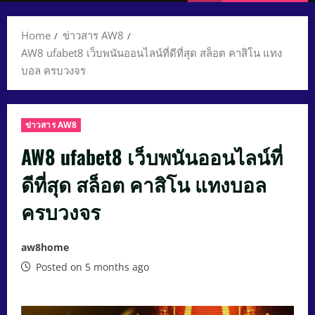
Menu
Home
ข่าวสาร AW8
AW8 ufabet8 เว็บพนันออนไลน์ที่ดีที่สุด สล็อต คาสิโน แทง
บอล ครบวงจร
ข่าวสาร AW8
AW8 ufabet8 เว็บพนันออนไลน์ที่
ดีที่สุด สล็อต คาสิโน แทงบอล
ครบวงจร
aw8home
Posted on 5 months ago