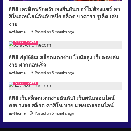
AW8 เครดิตฟรีกดรับเองยืนยันเบอร์ไม่ต้องแชร์ คา
สิโนออนไลน์อันดับหนึ่ง สล็อต บาคาร่า รูเล็ต เล่น
ง่าย
aw8home
Posted on 5 months ago
ข่าวสาร AW8
AW8 vip168sa สล็อตแตกง่าย โบนัสสูง เว็บตรงเล่น
ง่าย ฝากถอนเร็ว
aw8home
Posted on 5 months ago
ข่าวสาร AW8
AW8 เว็บสล็อตแตกง่ายอันดับ1 เว็บพนันออนไลน์
ครบวงจร สล็อต คาสิโน หวย แทงบอลออนไลน์
aw8home
Posted on 5 months ago