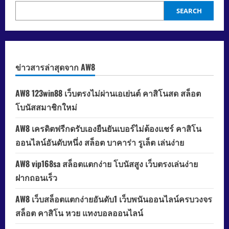
SEARCH
ข่าวสารล่าสุดจาก AW8
AW8 123win88 เว็บตรงไม่ผ่านเอเย่นต์ คาสิโนสด สล็อต
โบนัสสมาชิกใหม่
AW8 เครดิตฟรีกดรับเองยืนยันเบอร์ไม่ต้องแชร์ คาสิโน
ออนไลน์อันดับหนึ่ง สล็อต บาคาร่า รูเล็ต เล่นง่าย
AW8 vip168sa สล็อตแตกง่าย โบนัสสูง เว็บตรงเล่นง่าย
ฝากถอนเร็ว
AW8 เว็บสล็อตแตกง่ายอันดับ1 เว็บพนันออนไลน์ครบวงจร
สล็อต คาสิโน หวย แทงบอลออนไลน์