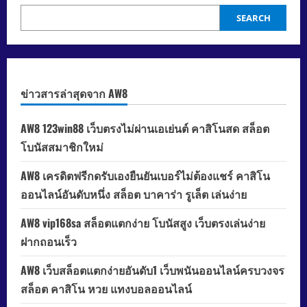
SEARCH
ข่าวสารล่าสุดจาก AW8
AW8 123win88 เว็บตรงไม่ผ่านเอเย่นต์ คาสิโนสด สล็อต
โบนัสสมาชิกใหม่
AW8 เครดิตฟรีกดรับเองยืนยันเบอร์ไม่ต้องแชร์ คาสิโน
ออนไลน์อันดับหนึ่ง สล็อต บาคาร่า รูเล็ต เล่นง่าย
AW8 vip168sa สล็อตแตกง่าย โบนัสสูง เว็บตรงเล่นง่าย
ฝากถอนเร็ว
AW8 เว็บสล็อตแตกง่ายอันดับ1 เว็บพนันออนไลน์ครบวงจร
สล็อต คาสิโน หวย แทงบอลออนไลน์