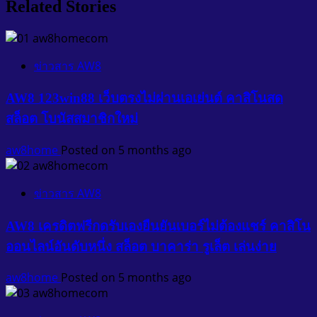
Related Stories
ข่าวสาร AW8
AW8 123win88 เว็บตรงไม่ผ่านเอเย่นต์ คาสิโนสด
สล็อต โบนัสสมาชิกใหม่
aw8home
Posted on 5 months ago
ข่าวสาร AW8
AW8 เครดิตฟรีกดรับเองยืนยันเบอร์ไม่ต้องแชร์ คาสิโน
ออนไลน์อันดับหนึ่ง สล็อต บาคาร่า รูเล็ต เล่นง่าย
aw8home
Posted on 5 months ago