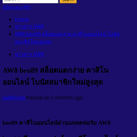
for:
สมัครสมาชิก
Home
ข่าวสาร AW8
AW8 beo89 สล็อตแตกง่าย คาสิโนออนไลน์ โบนัส
สมาชิกใหม่สูงสุด
ข่าวสาร AW8
AW8 beo89 สล็อตแตกง่าย คาสิโน
ออนไลน์ โบนัสสมาชิกใหม่สูงสุด
aw8home
Posted on 5 months ago
beo89 คาสิโนออนไลน์ผ่านแพลตฟอร์ม AW8