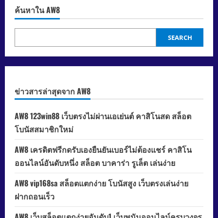
ค้นหาใน AW8
SEARCH
ข่าวสารล่าสุดจาก AW8
AW8 123win88 เว็บตรงไม่ผ่านเอเย่นต์ คาสิโนสด สล็อต
โบนัสสมาชิกใหม่
AW8 เครดิตฟรีกดรับเองยืนยันเบอร์ไม่ต้องแชร์ คาสิโน
ออนไลน์อันดับหนึ่ง สล็อต บาคาร่า รูเล็ต เล่นง่าย
AW8 vip168sa สล็อตแตกง่าย โบนัสสูง เว็บตรงเล่นง่าย
ฝากถอนเร็ว
AW8 เว็บสล็อตแตกง่ายอันดับ1 เว็บพนันออนไลน์ครบวงจร