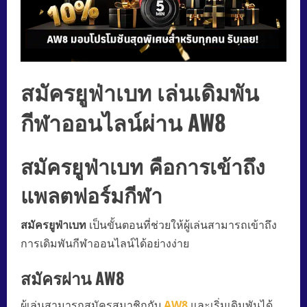
สมัครยูฟ่าเบท เล่นเดิมพัน
กีฬาออนไลน์ผ่าน AW8
สมัครยูฟ่าเบท คือการเข้าถึง
แพลตฟอร์มกีฬา
สมัครยูฟ่าเบท
เป็นขั้นตอนที่ช่วยให้ผู้เล่นสามารถเข้าถึง
การเดิมพันกีฬาออนไลน์ได้อย่างง่าย
สมัครผ่าน AW8
ผู้เล่นสามารถสมัครสมาชิกกับ
AW8
และเริ่มเดิมพันได้