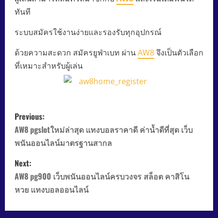
ทันที
ระบบสมัครใช้งานง่ายและรองรับทุกอุปกรณ์
ด้วยความสะดวก สมัครยูฟ่าเบท ผ่าน
AW8
จึงเป็นตัวเลือก
ที่เหมาะสำหรับผู้เล่น
P
Previous:
o
AW8 pgslotใหม่ล่าสุด แทงบอลราคาดี ค่าน้ำดีที่สุด เว็บ
พนันออนไลน์มาตรฐานสากล
s
Next:
t
AW8 pg900 เว็บพนันออนไลน์ครบวงจร สล็อต คาสิโน
n
หวย แทงบอลออนไลน์
a