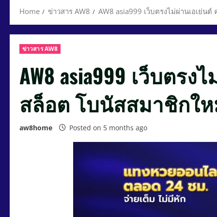
Home
ข่าวสาร AW8
AW8 asia999 เว็บตรงไม่ผ่านเอเย่นต์
ข่าวสาร AW8
AW8 asia999 เว็บตรงไม
สล็อต โบนัสสมาชิกให
aw8home
Posted on 5 months ago