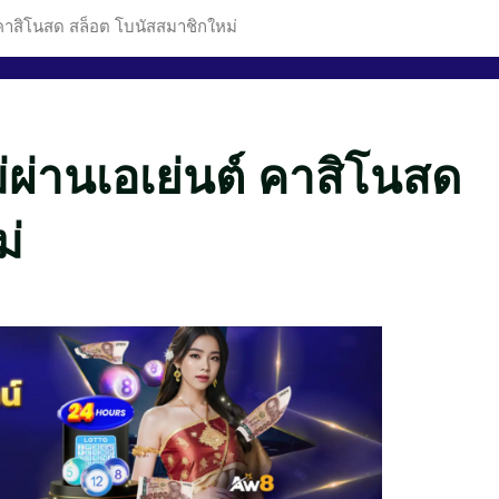
 คาสิโนสด สล็อต โบนัสสมาชิกใหม่
่ผ่านเอเย่นต์ คาสิโนสด
ม่