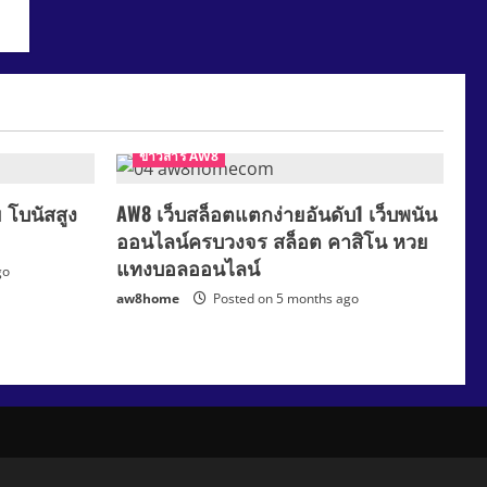
ข่าวสาร AW8
 โบนัสสูง
AW8 เว็บสล็อตแตกง่ายอันดับ1 เว็บพนัน
ออนไลน์ครบวงจร สล็อต คาสิโน หวย
แทงบอลออนไลน์
go
aw8home
Posted on 5 months ago