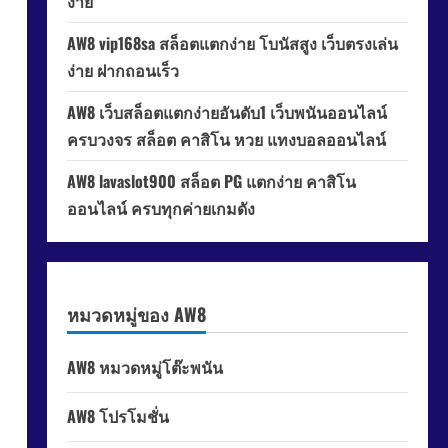
ง่าย
AW8 vip168sa สล็อตแตกง่าย โบนัสสูง เว็บตรงเล่น
ง่าย ฝากถอนเร็ว
AW8 เว็บสล็อตแตกง่ายอันดับ1 เว็บพนันออนไลน์
ครบวงจร สล็อต คาสิโน หวย แทงบอลออนไลน์
AW8 lavaslot900 สล็อต PG แตกง่าย คาสิโน
ออนไลน์ ครบทุกค่ายเกมดัง
หมวดหมู่ของ AW8
AW8 หมวดหมู่โต๊ะพนัน
AW8 โปรโมชั่น