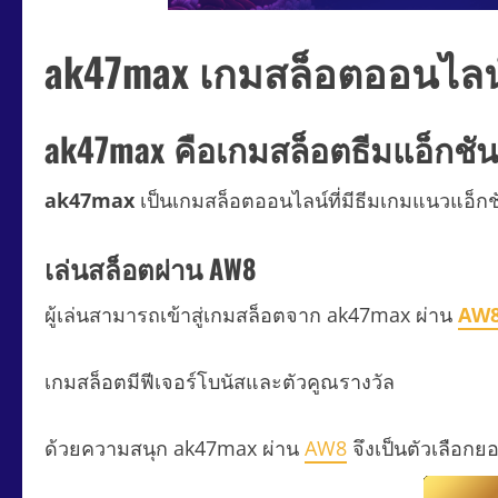
ak47max เกมสล็อตออนไลน
ak47max คือเกมสล็อตธีมแอ็กชั
ak47max
เป็นเกมสล็อตออนไลน์ที่มีธีมเกมแนวแอ็กช
เล่นสล็อตผ่าน AW8
ผู้เล่นสามารถเข้าสู่เกมสล็อตจาก ak47max ผ่าน
AW
เกมสล็อตมีฟีเจอร์โบนัสและตัวคูณรางวัล
ด้วยความสนุก ak47max ผ่าน
AW8
จึงเป็นตัวเลือกย