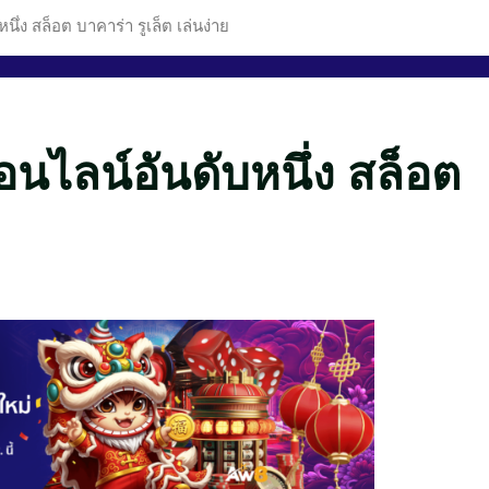
ง สล็อต บาคาร่า รูเล็ต เล่นง่าย
นไลน์อันดับหนึ่ง สล็อต