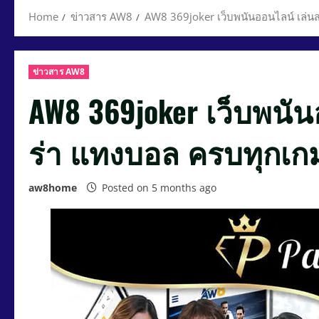
Home
ข่าวสาร AW8
AW8 369joker เว็บพนันออนไลน์ เล่
ข่าวสาร AW8
AW8 369joker เว็บพนั
ร่า แทงบอล ครบทุกเ
aw8home
Posted on 5 months ago