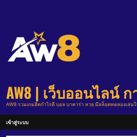
Skip
to
content
AW8 | เว็บออนไลน์ ก
AW8 รวมเกมฮิตกำไรดี บอล บาคาร่า หวย มีสล็อตทดลองเล่นให้เล่น
เข้าสู่ระบบ