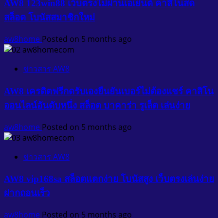
AW8 123win88 เว็บตรงไม่ผ่านเอเย่นต์ คาสิโนสด
สล็อต โบนัสสมาชิกใหม่
aw8home
Posted on 5 months ago
ข่าวสาร AW8
AW8 เครดิตฟรีกดรับเองยืนยันเบอร์ไม่ต้องแชร์ คาสิโน
ออนไลน์อันดับหนึ่ง สล็อต บาคาร่า รูเล็ต เล่นง่าย
aw8home
Posted on 5 months ago
ข่าวสาร AW8
AW8 vip168sa สล็อตแตกง่าย โบนัสสูง เว็บตรงเล่นง่าย
ฝากถอนเร็ว
aw8home
Posted on 5 months ago