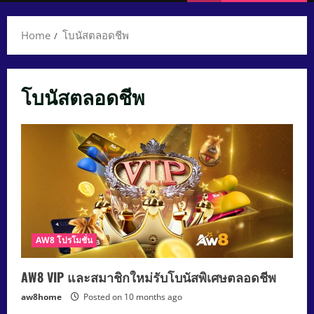
Menu
Home
โบนัสตลอดชีพ
โบนัสตลอดชีพ
AW8 โปรโมชั่น
AW8 VIP และสมาชิกใหม่รับโบนัสพิเศษตลอดชีพ
aw8home
Posted on 10 months ago