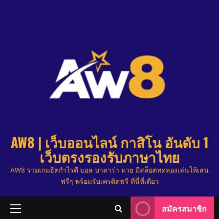
Skip
to
content
AW8 | เว็บออนไลน์ กาสิโน อันดับ 1
เว็บตรงรองรับภาษาไทย
AW8 รวมเกมฮิตกำไรดี บอล บาคาร่า หวย มีสล็อตทดลองเล่นให้เล่น
ฟรีๆ พร้อมรับเครดิตฟรี ที่นี่ที่เดียว
สมัครสมาชิก
Primary