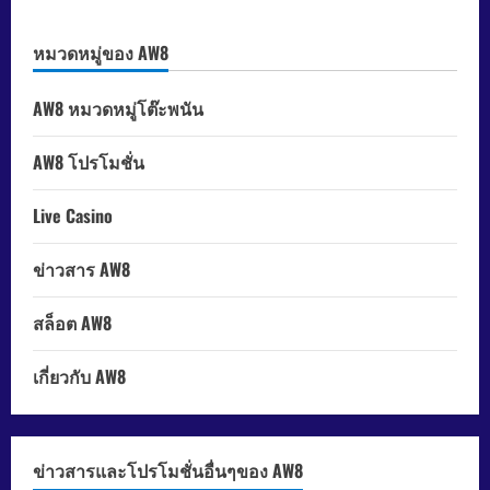
หมวดหมู่ของ AW8
AW8 หมวดหมู่โต๊ะพนัน
AW8 โปรโมชั่น
Live Casino
ข่าวสาร AW8
สล็อต AW8
เกี่ยวกับ AW8
ข่าวสารและโปรโมชั่นอื่นๆของ AW8