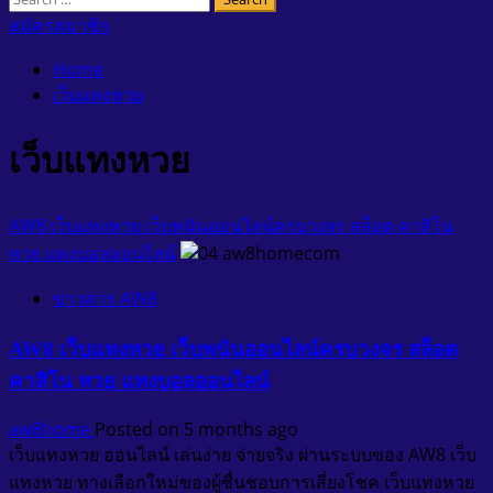
for:
สมัครสมาชิก
Home
เว็บแทงหวย
เว็บแทงหวย
AW8 เว็บแทงหวย เว็บพนันออนไลน์ครบวงจร สล็อต คาสิโน
หวย แทงบอลออนไลน์
ข่าวสาร AW8
AW8 เว็บแทงหวย เว็บพนันออนไลน์ครบวงจร สล็อต
คาสิโน หวย แทงบอลออนไลน์
aw8home
Posted on 5 months ago
เว็บแทงหวย ออนไลน์ เล่นง่าย จ่ายจริง ผ่านระบบของ AW8 เว็บ
แทงหวย ทางเลือกใหม่ของผู้ชื่นชอบการเสี่ยงโชค เว็บแทงหวย