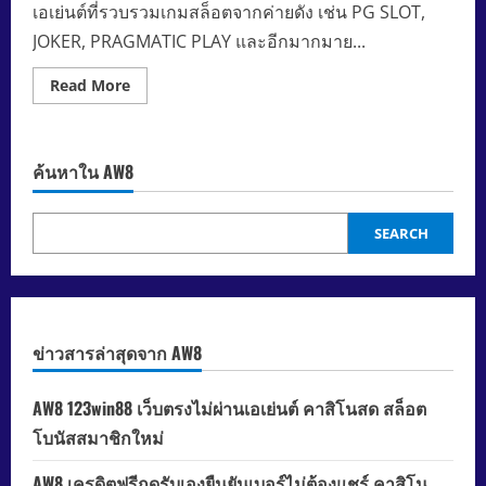
เอเย่นต์ที่รวบรวมเกมสล็อตจากค่ายดัง เช่น PG SLOT,
JOKER, PRAGMATIC PLAY และอีกมากมาย...
Read
Read More
more
about
สล็อต
ออนไลน์
รับ
ค้นหาใน AW8
โบนัส
30%
ที่
AW8
SEARCH
เว็บ
ตรง
เล่น
ง่าย
จ่าย
จริง
ข่าวสารล่าสุดจาก AW8
AW8 123win88 เว็บตรงไม่ผ่านเอเย่นต์ คาสิโนสด สล็อต
โบนัสสมาชิกใหม่
AW8 เครดิตฟรีกดรับเองยืนยันเบอร์ไม่ต้องแชร์ คาสิโน