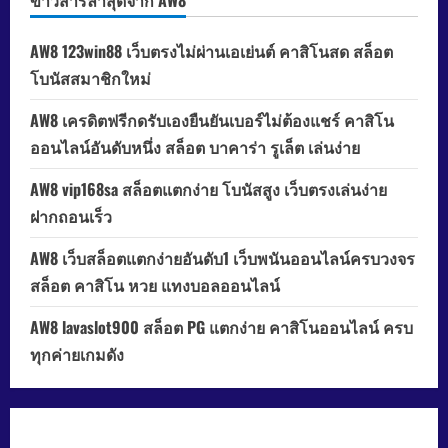
AW8 123win88 เว็บตรงไม่ผ่านเอเย่นต์ คาสิโนสด สล็อต
โบนัสสมาชิกใหม่
AW8 เครดิตฟรีกดรับเองยืนยันเบอร์ไม่ต้องแชร์ คาสิโน
ออนไลน์อันดับหนึ่ง สล็อต บาคาร่า รูเล็ต เล่นง่าย
AW8 vip168sa สล็อตแตกง่าย โบนัสสูง เว็บตรงเล่นง่าย
ฝากถอนเร็ว
AW8 เว็บสล็อตแตกง่ายอันดับ1 เว็บพนันออนไลน์ครบวงจร
สล็อต คาสิโน หวย แทงบอลออนไลน์
AW8 lavaslot900 สล็อต PG แตกง่าย คาสิโนออนไลน์ ครบ
ทุกค่ายเกมดัง