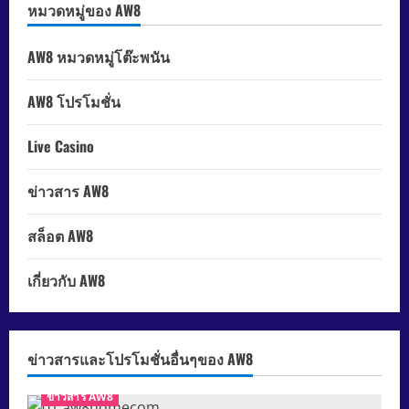
หมวดหมู่ของ AW8
AW8 หมวดหมู่โต๊ะพนัน
AW8 โปรโมชั่น
Live Casino
ข่าวสาร AW8
สล็อต AW8
เกี่ยวกับ AW8
ข่าวสารและโปรโมชั่นอื่นๆของ AW8
ข่าวสาร AW8