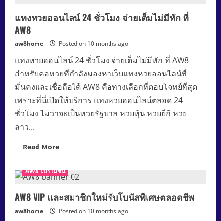
ถอน
รวด
เร็ว
แทงหวยออนไลน์ 24 ชั่วโมง จ่ายเต็มไม่มีหัก ที่
ด้วย
AW8
ค
ริ
ปโต
aw8home
Posted on 10 months ago
(USDT)
ปลอดภัย
แทงหวยออนไลน์ 24 ชั่วโมง จ่ายเต็มไม่มีหัก ที่ AW8
ไม่
โดน
สำหรับคอหวยที่กำลังมองหาเว็บแทงหวยออนไลน์ที่
อายัด
บัญชี
มั่นคงและเชื่อถือได้ AW8 คือทางเลือกที่ตอบโจทย์ที่สุด
เพราะที่นี่เปิดให้บริการ แทงหวยออนไลน์ตลอด 24
ชั่วโมง ไม่ว่าจะเป็นหวยรัฐบาล หวยหุ้น หวยยี่กี หวย
ลาว...
Read
Read More
more
about
แทง
AW8 โปรโมชั่น
หวย
ออนไลน์
24
ชั่วโมง
AW8 VIP และสมาชิกใหม่รับโบนัสพิเศษตลอดชีพ
จ่าย
เต็ม
aw8home
Posted on 10 months ago
ไม่มี