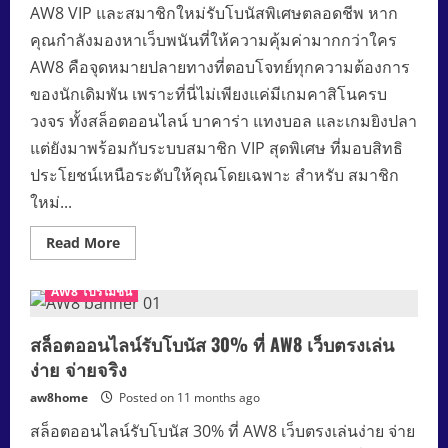
หัก
AW8 VIP และสมาชิกใหม่รับโบนัสพิเศษตลอดชีพ หาก
ที่
AW8
คุณกำลังมองหาเว็บพนันที่ให้ความคุ้มค่ามากกว่าใคร
AW8 คือจุดหมายปลายทางที่ตอบโจทย์ทุกความต้องการ
ของนักเดิมพัน เพราะที่นี่ไม่เพียงแค่มีเกมคาสิโนครบ
วงจร ทั้งสล็อตออนไลน์ บาคาร่า แทงบอล และเกมยิงปลา
แต่ยังมาพร้อมกับระบบสมาชิก VIP สุดพิเศษ ที่มอบสิทธิ
ประโยชน์เหนือระดับให้คุณโดยเฉพาะ สำหรับ สมาชิก
ใหม่...
Read
Read More
more
about
AW8
AW8 โปรโมชั่น
VIP
และ
สมาชิก
ใหม่
สล็อตออนไลน์รับโบนัส 30% ที่ AW8 เว็บตรงเล่น
รับ
ง่าย จ่ายจริง
โบนัส
พิเศษ
ตลอด
aw8home
Posted on 11 months ago
ชีพ
สล็อตออนไลน์รับโบนัส 30% ที่ AW8 เว็บตรงเล่นง่าย จ่าย