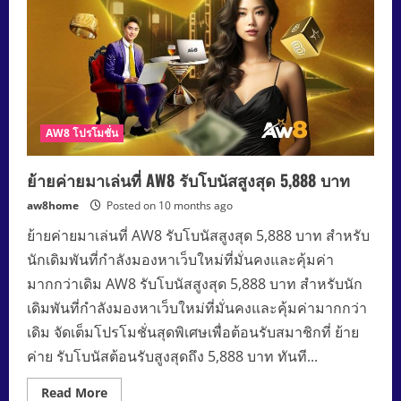
AW8
ราคา
ดี
ค่าน้ำ
คุ้ม
ที่สุด
AW8 โปรโมชั่น
ย้ายค่ายมาเล่นที่ AW8 รับโบนัสสูงสุด 5,888 บาท
aw8home
Posted on 10 months ago
ย้ายค่ายมาเล่นที่ AW8 รับโบนัสสูงสุด 5,888 บาท สำหรับ
นักเดิมพันที่กำลังมองหาเว็บใหม่ที่มั่นคงและคุ้มค่า
มากกว่าเดิม AW8 รับโบนัสสูงสุด 5,888 บาท สำหรับนัก
เดิมพันที่กำลังมองหาเว็บใหม่ที่มั่นคงและคุ้มค่ามากกว่า
เดิม จัดเต็มโปรโมชั่นสุดพิเศษเพื่อต้อนรับสมาชิกที่ ย้าย
ค่าย รับโบนัสต้อนรับสูงสุดถึง 5,888 บาท ทันที...
Read
Read More