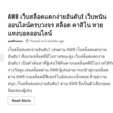
about
AW8
vip168sa
สล็อต
AW8 เว็บสล็อตแตกง่ายอันดับ1 เว็บพนัน
แตก
ง่าย
โบนัส
ออนไลน์ครบวงจร สล็อต คาสิโน หวย
สูง
เว็บ
แทงบอลออนไลน์
ตรง
เล่น
ง่าย
aw8home
Posted on 5 months ago
ฝาก
ถอน
เว็บสล็อตแตกง่ายอันดับ1 เล่นผ่าน AW8 เว็บสล็อตแตกง่าย
เร็ว
อันดับ1 คือเกมสล็อตที่มีโอกาสชนะสูง เว็บสล็อตแตกง่าย
อันดับ1 เป็นคำค้นหาที่ผู้เล่นใช้ค้นหาเกมสล็อตที่มีโอกาสได้รั
รางวัลสูง เล่นสล็อตผ่าน AW8 ผู้เล่นสามารถเข้าสู่เกมสล็อต
ผ่าน AW8 เกมสล็อตมีฟีเจอร์โบนัสและแจ็กพอต ด้วยความ
สนุก เว็บสล็อตแตกง่ายอันดับ1 ผ่าน AW8 จึงเป็นตัวเลือกยอด
นิยมของผู้เล่น
Read
Read More
more
about
AW8