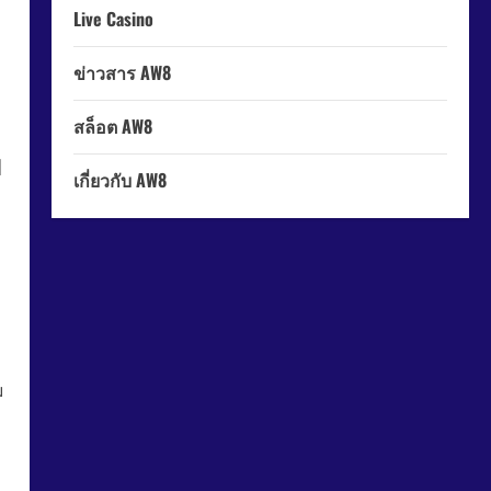
Live Casino
ข่าวสาร AW8
สล็อต AW8
บ
เกี่ยวกับ AW8
ม