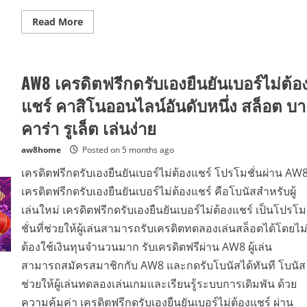
Read
Read More
more
about
AW8
123win88
เว็บ
AW8 เครดิตฟรีกดรับเองยืนยันเบอร์ไม่ต้อ
ตรง
ไม่
ผ่าน
แชร์ คาสิโนออนไลน์อันดับหนึ่ง สล็อต บา
เอเย่นต์
คา
คาร่า รูเล็ต เล่นง่าย
สิ
โนสด
สล็อต
aw8home
Posted on 5 months ago
โบนัส
สมาชิก
เครดิตฟรีกดรับเองยืนยันเบอร์ไม่ต้องแชร์ โปรโมชั่นผ่าน AW
ใหม่
เครดิตฟรีกดรับเองยืนยันเบอร์ไม่ต้องแชร์ คือโบนัสสำหรับผู้
เล่นใหม่ เครดิตฟรีกดรับเองยืนยันเบอร์ไม่ต้องแชร์ เป็นโปรโม
ชั่นที่ช่วยให้ผู้เล่นสามารถรับเครดิตทดลองเล่นสล็อตได้โดยไม
ต้องใช้เงินทุนจำนวนมาก รับเครดิตฟรีผ่าน AW8 ผู้เล่น
สามารถสมัครสมาชิกกับ AW8 และกดรับโบนัสได้ทันที โบนัส
ช่วยให้ผู้เล่นทดลองเล่นเกมและเรียนรู้ระบบการเดิมพัน ด้วย
ความคุ้มค่า เครดิตฟรีกดรับเองยืนยันเบอร์ไม่ต้องแชร์ ผ่าน