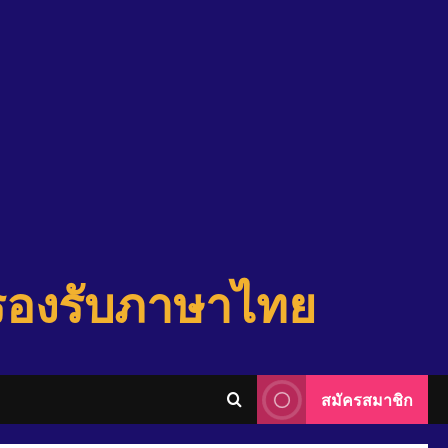
รงรองรับภาษาไทย
สมัครสมาชิก