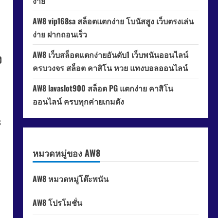
ง่าย
AW8 vip168sa สล็อตแตกง่าย โบนัสสูง เว็บตรงเล่น
ง่าย ฝากถอนเร็ว
AW8 เว็บสล็อตแตกง่ายอันดับ1 เว็บพนันออนไลน์
ง
ครบวงจร สล็อต คาสิโน หวย แทงบอลออนไลน์
AW8 lavaslot900 สล็อต PG แตกง่าย คาสิโน
ออนไลน์ ครบทุกค่ายเกมดัง
8
หมวดหมู่ของ AW8
่
AW8 หมวดหมู่โต๊ะพนัน
AW8 โปรโมชั่น