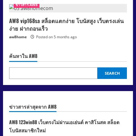
ข่าวสาร AW8
AW8 vip168sa สล็อตแตกง่าย โบนัสสูง เว็บตรงเล่น
ง่าย ฝากถอนเร็ว
aw8home
Posted on 5 months ago
ค้นหาใน AW8
SEARCH
ข่าวสารล่าสุดจาก AW8
AW8 123win88 เว็บตรงไม่ผ่านเอเย่นต์ คาสิโนสด สล็อต
โบนัสสมาชิกใหม่