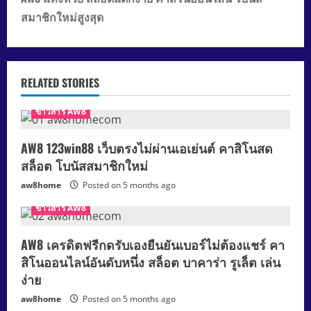
n
สมาชิกใหม่สูงสุด
a
v
RELATED STORIES
i
ข่าวสาร AW8
g
AW8 123win88 เว็บตรงไม่ผ่านเอเย่นต์ คาสิโนสด
a
สล็อต โบนัสสมาชิกใหม่
aw8home
Posted on 5 months ago
t
ข่าวสาร AW8
i
AW8 เครดิตฟรีกดรับเองยืนยันเบอร์ไม่ต้องแชร์ คา
o
สิโนออนไลน์อันดับหนึ่ง สล็อต บาคาร่า รูเล็ต เล่น
n
ง่าย
aw8home
Posted on 5 months ago