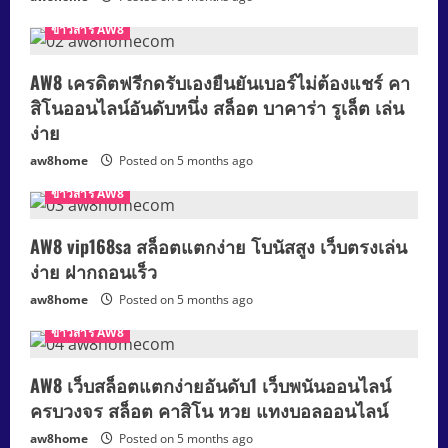
ข่าวสาร AW8
AW8 เครดิตฟรีกดรับเองยืนยันเบอร์ไม่ต้องแชร์ คา
สิโนออนไลน์อันดับหนึ่ง สล็อต บาคาร่า รูเล็ต เล่น
ง่าย
aw8home
Posted on 5 months ago
ข่าวสาร AW8
AW8 vip168sa สล็อตแตกง่าย โบนัสสูง เว็บตรงเล่น
ง่าย ฝากถอนเร็ว
aw8home
Posted on 5 months ago
ข่าวสาร AW8
AW8 เว็บสล็อตแตกง่ายอันดับ1 เว็บพนันออนไลน์
ครบวงจร สล็อต คาสิโน หวย แทงบอลออนไลน์
aw8home
Posted on 5 months ago