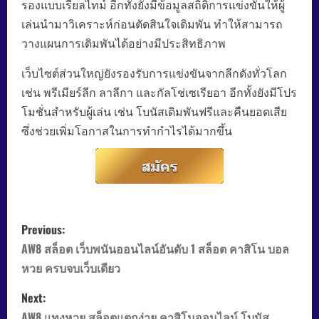
รองแบบเรียลไทม์ อีกทั้งยังมีข้อมูลสถิติการแข่งขันให้ผู้
เล่นนำมาวิเคราะห์ก่อนตัดสินใจเดิมพัน ทำให้สามารถ
วางแผนการเดิมพันได้อย่างมีประสิทธิภาพ
เว็บไซต์ส่วนใหญ่ยังรองรับการแข่งขันจากลีกดังทั่วโลก
เช่น พรีเมียร์ลีก ลาลีกา และกัลโช่เซเรียอา อีกทั้งยังมีโปร
โมชั่นสำหรับผู้เล่น เช่น โบนัสเดิมพันฟรีและคืนยอดเสีย
ซึ่งช่วยเพิ่มโอกาสในการทำกำไรได้มากขึ้น
P
Previous:
o
AW8 สล็อต เว็บพนันออนไลน์อันดับ 1 สล็อต คาสิโน บอล
หวย ครบจบเว็บเดียว
s
Next:
t
AW8 แทงหวย สล็อตแตกง่าย คาสิโนออนไลน์ โบนัส