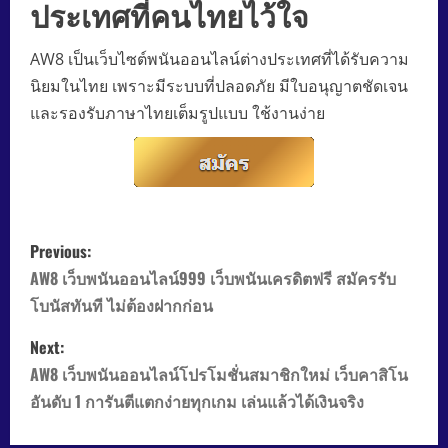
ประเทศที่คนไทยไว้ใจ
AW8 เป็นเว็บไซต์พนันออนไลน์ต่างประเทศที่ได้รับความ
นิยมในไทย เพราะมีระบบที่ปลอดภัย มีใบอนุญาตชัดเจน
และรองรับภาษาไทยเต็มรูปแบบ ใช้งานง่าย
P
Previous:
o
AW8 เว็บพนันออนไลน์999 เว็บพนันเครดิตฟรี สมัครรับ
โบนัสทันที ไม่ต้องฝากก่อน
s
Next:
t
AW8 เว็บพนันออนไลน์โปรโมชั่นสมาชิกใหม่ เว็บคาสิโน
n
อันดับ 1 การันตีแตกง่ายทุกเกม เล่นแล้วได้เงินจริง