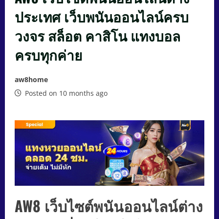
ประเทศ เว็บพนันออนไลน์ครบ
วงจร สล็อต คาสิโน แทงบอล
ครบทุกค่าย
aw8home
Posted on 10 months ago
AW8 เว็บไซต์พนันออนไลน์ต่าง