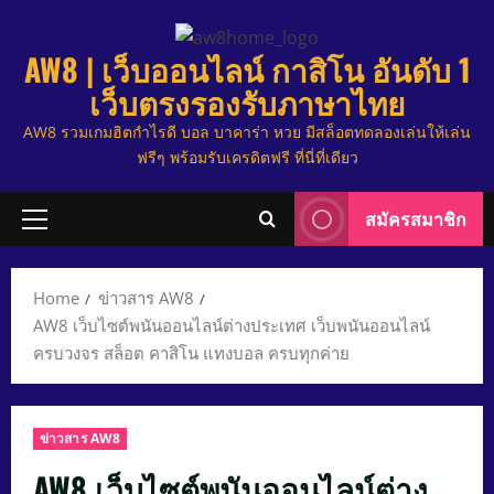
Skip
to
AW8 | เว็บออนไลน์ กาสิโน อันดับ 1
content
เว็บตรงรองรับภาษาไทย
AW8 รวมเกมฮิตกำไรดี บอล บาคาร่า หวย มีสล็อตทดลองเล่นให้เล่น
ฟรีๆ พร้อมรับเครดิตฟรี ที่นี่ที่เดียว
สมัครสมาชิก
Primary
Menu
Home
ข่าวสาร AW8
AW8 เว็บไซต์พนันออนไลน์ต่างประเทศ เว็บพนันออนไลน์
ครบวงจร สล็อต คาสิโน แทงบอล ครบทุกค่าย
ข่าวสาร AW8
AW8 เว็บไซต์พนันออนไลน์ต่าง