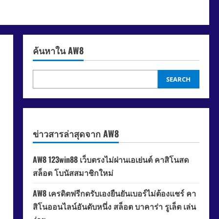
ค้นหาใน AW8
SEARCH
ข่าวสารล่าสุดจาก AW8
AW8 123win88 เว็บตรงไม่ผ่านเอเย่นต์ คาสิโนสด
สล็อต โบนัสสมาชิกใหม่
AW8 เครดิตฟรีกดรับเองยืนยันเบอร์ไม่ต้องแชร์ คา
สิโนออนไลน์อันดับหนึ่ง สล็อต บาคาร่า รูเล็ต เล่น