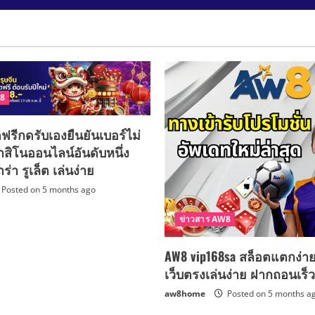
W8
ฟรีกดรับเองยืนยันเบอร์ไม่
าสิโนออนไลน์อันดับหนึ่ง
่า รูเล็ต เล่นง่าย
Posted on 5 months ago
ข่าวสาร AW8
AW8 vip168sa สล็อตแตกง่าย
เว็บตรงเล่นง่าย ฝากถอนเร็ว
aw8home
Posted on 5 months a