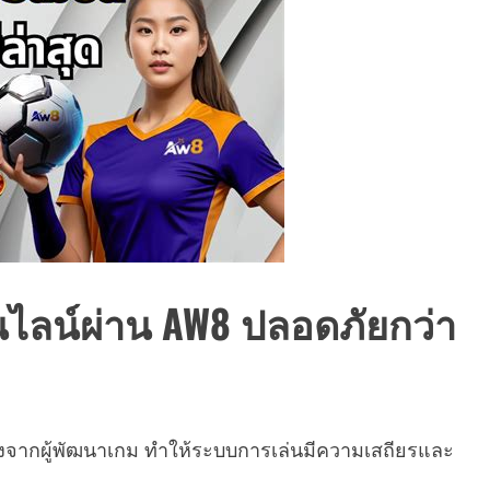
นไลน์ผ่าน AW8 ปลอดภัยกว่า
รงจากผู้พัฒนาเกม ทำให้ระบบการเล่นมีความเสถียรและ