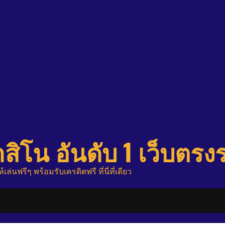
าสิโน อันดับ 1 เว็บต
ฟรีๆ พร้อมรับเครดิตฟรี ที่นี่ที่เดียว