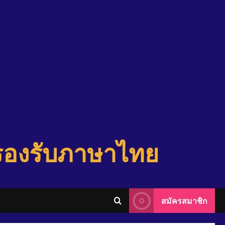
รงรองรับภาษาไทย
สมัครสมาชิก