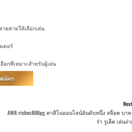
ลายค่ายให้เลือกเล่น
วเตอร์
เลือกที่เหมาะสำหรับผู้เล่น
Next
AW8 riches888pg คาสิโนออนไลน์อันดับหนึ่ง สล็อต บาค
ร่า รูเล็ต เล่นง่