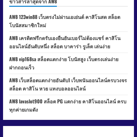
ข่าวสารล่าสุดจาก AW8
AW8 123win88 เว็บตรงไม่ผ่านเอเย่นต์ คาสิโนสด สล็อต
โบนัสสมาชิกใหม่
AW8 เครดิตฟรีกดรับเองยืนยันเบอร์ไม่ต้องแชร์ คาสิโน
ออนไลน์อันดับหนึ่ง สล็อต บาคาร่า รูเล็ต เล่นง่าย
AW8 vip168sa สล็อตแตกง่าย โบนัสสูง เว็บตรงเล่นง่าย
ฝากถอนเร็ว
AW8 เว็บสล็อตแตกง่ายอันดับ1 เว็บพนันออนไลน์ครบวงจร
สล็อต คาสิโน หวย แทงบอลออนไลน์
AW8 lavaslot900 สล็อต PG แตกง่าย คาสิโนออนไลน์ ครบ
ทุกค่ายเกมดัง