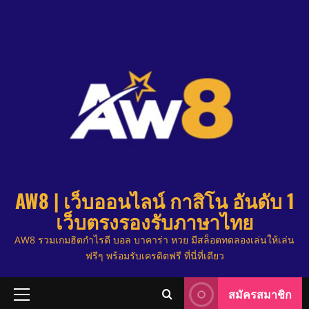
Skip
to
content
AW8 | เว็บออนไลน์ กาสิโน อันดับ 1
เว็บตรงรองรับภาษาไทย
AW8 รวมเกมฮิตกำไรดี บอล บาคาร่า หวย มีสล็อตทดลองเล่นให้เล่น
ฟรีๆ พร้อมรับเครดิตฟรี ที่นี่ที่เดียว
สมัครสมาชิก
Primary