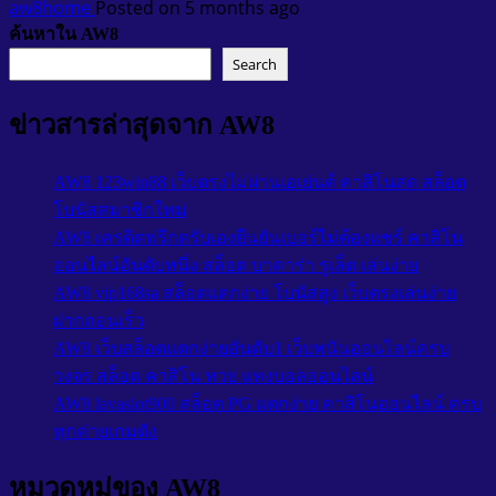
aw8home
Posted on 5 months ago
ค้นหาใน AW8
Search
ข่าวสารล่าสุดจาก AW8
AW8 123win88 เว็บตรงไม่ผ่านเอเย่นต์ คาสิโนสด สล็อต
โบนัสสมาชิกใหม่
AW8 เครดิตฟรีกดรับเองยืนยันเบอร์ไม่ต้องแชร์ คาสิโน
ออนไลน์อันดับหนึ่ง สล็อต บาคาร่า รูเล็ต เล่นง่าย
AW8 vip168sa สล็อตแตกง่าย โบนัสสูง เว็บตรงเล่นง่าย
ฝากถอนเร็ว
AW8 เว็บสล็อตแตกง่ายอันดับ1 เว็บพนันออนไลน์ครบ
วงจร สล็อต คาสิโน หวย แทงบอลออนไลน์
AW8 lavaslot900 สล็อต PG แตกง่าย คาสิโนออนไลน์ ครบ
ทุกค่ายเกมดัง
หมวดหมู่ของ AW8