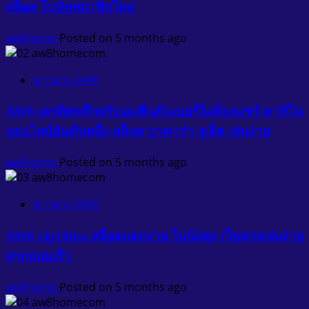
สล็อต โบนัสสมาชิกใหม่
aw8home
Posted on 5 months ago
ข่าวสาร AW8
AW8 เครดิตฟรีกดรับเองยืนยันเบอร์ไม่ต้องแชร์ คาสิโน
ออนไลน์อันดับหนึ่ง สล็อต บาคาร่า รูเล็ต เล่นง่าย
aw8home
Posted on 5 months ago
ข่าวสาร AW8
AW8 vip168sa สล็อตแตกง่าย โบนัสสูง เว็บตรงเล่นง่าย
ฝากถอนเร็ว
aw8home
Posted on 5 months ago