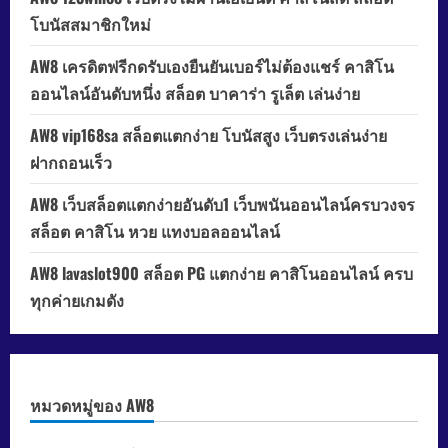
โบนัสสมาชิกใหม่
AW8 เครดิตฟรีกดรับเองยืนยันเบอร์ไม่ต้องแชร์ คาสิโน
ออนไลน์อันดับหนึ่ง สล็อต บาคาร่า รูเล็ต เล่นง่าย
AW8 vip168sa สล็อตแตกง่าย โบนัสสูง เว็บตรงเล่นง่าย
ฝากถอนเร็ว
AW8 เว็บสล็อตแตกง่ายอันดับ1 เว็บพนันออนไลน์ครบวงจร
สล็อต คาสิโน หวย แทงบอลออนไลน์
AW8 lavaslot900 สล็อต PG แตกง่าย คาสิโนออนไลน์ ครบ
ทุกค่ายเกมดัง
หมวดหมู่ของ AW8