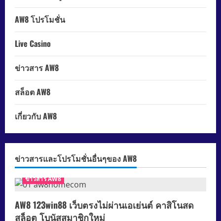
AW8 โปรโมชั่น
Live Casino
ข่าวสาร AW8
สล็อต AW8
เกี่ยวกับ AW8
ข่าวสารและโปรโมชั่นอื่นๆของ AW8
ข่าวสาร AW8
AW8 123win88 เว็บตรงไม่ผ่านเอเย่นต์ คาสิโนสด
สล็อต โบนัสสมาชิกใหม่