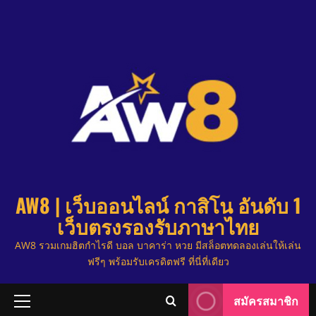
Skip
to
content
AW8 | เว็บออนไลน์ กาสิโน อันดับ 1
เว็บตรงรองรับภาษาไทย
AW8 รวมเกมฮิตกำไรดี บอล บาคาร่า หวย มีสล็อตทดลองเล่นให้เล่น
ฟรีๆ พร้อมรับเครดิตฟรี ที่นี่ที่เดียว
สมัครสมาชิก
Primary