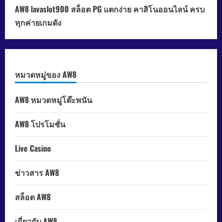
AW8 lavaslot900 สล็อต PG แตกง่าย คาสิโนออนไลน์ ครบ
ทุกค่ายเกมดัง
หมวดหมู่ของ AW8
AW8 หมวดหมู่โต๊ะพนัน
AW8 โปรโมชั่น
Live Casino
ข่าวสาร AW8
สล็อต AW8
เกี่ยวกับ AW8