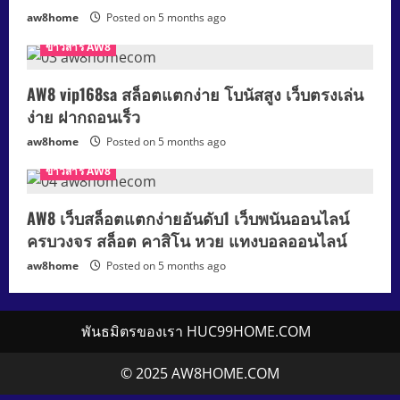
aw8home
Posted on 5 months ago
ข่าวสาร AW8
AW8 vip168sa สล็อตแตกง่าย โบนัสสูง เว็บตรงเล่น
ง่าย ฝากถอนเร็ว
aw8home
Posted on 5 months ago
ข่าวสาร AW8
AW8 เว็บสล็อตแตกง่ายอันดับ1 เว็บพนันออนไลน์
ครบวงจร สล็อต คาสิโน หวย แทงบอลออนไลน์
aw8home
Posted on 5 months ago
พันธมิตรของเรา HUC99HOME.COM
© 2025
AW8HOME.COM