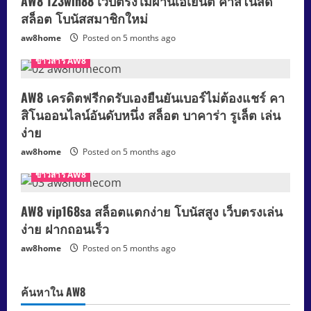
t
AW8 123win88 เว็บตรงไม่ผ่านเอเย่นต์ คาสิโนสด
สล็อต โบนัสสมาชิกใหม่
i
aw8home
Posted on 5 months ago
o
ข่าวสาร AW8
n
AW8 เครดิตฟรีกดรับเองยืนยันเบอร์ไม่ต้องแชร์ คา
สิโนออนไลน์อันดับหนึ่ง สล็อต บาคาร่า รูเล็ต เล่น
ง่าย
aw8home
Posted on 5 months ago
ข่าวสาร AW8
AW8 vip168sa สล็อตแตกง่าย โบนัสสูง เว็บตรงเล่น
ง่าย ฝากถอนเร็ว
aw8home
Posted on 5 months ago
ค้นหาใน AW8