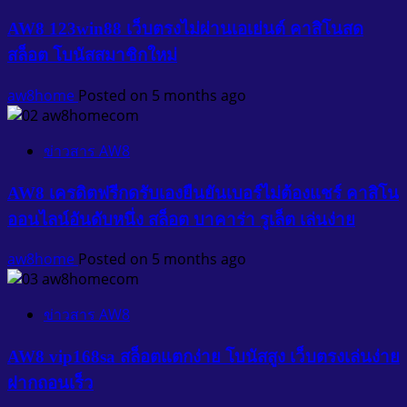
AW8 123win88 เว็บตรงไม่ผ่านเอเย่นต์ คาสิโนสด
สล็อต โบนัสสมาชิกใหม่
aw8home
Posted on 5 months ago
ข่าวสาร AW8
AW8 เครดิตฟรีกดรับเองยืนยันเบอร์ไม่ต้องแชร์ คาสิโน
ออนไลน์อันดับหนึ่ง สล็อต บาคาร่า รูเล็ต เล่นง่าย
aw8home
Posted on 5 months ago
ข่าวสาร AW8
AW8 vip168sa สล็อตแตกง่าย โบนัสสูง เว็บตรงเล่นง่าย
ฝากถอนเร็ว