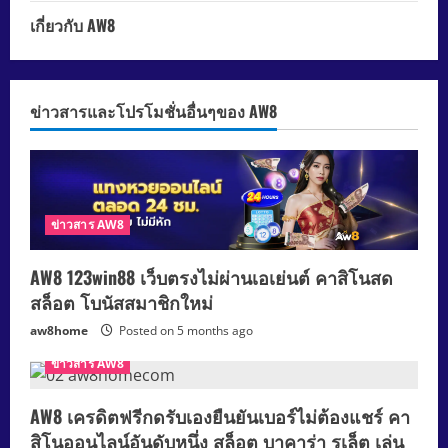
เกี่ยวกับ AW8
ข่าวสารและโปรโมชั่นอื่นๆของ AW8
ข่าวสาร AW8
AW8 123win88 เว็บตรงไม่ผ่านเอเย่นต์ คาสิโนสด
สล็อต โบนัสสมาชิกใหม่
aw8home
Posted on 5 months ago
ข่าวสาร AW8
AW8 เครดิตฟรีกดรับเองยืนยันเบอร์ไม่ต้องแชร์ คา
สิโนออนไลน์อันดับหนึ่ง สล็อต บาคาร่า รูเล็ต เล่น