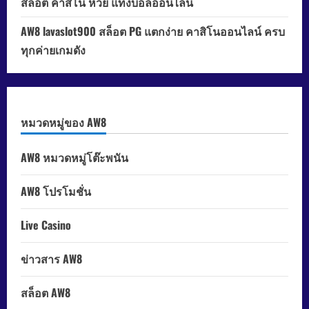
สล็อต คาสิโน หวย แทงบอลออนไลน์
AW8 lavaslot900 สล็อต PG แตกง่าย คาสิโนออนไลน์ ครบ
ทุกค่ายเกมดัง
หมวดหมู่ของ AW8
AW8 หมวดหมู่โต๊ะพนัน
AW8 โปรโมชั่น
Live Casino
ข่าวสาร AW8
สล็อต AW8