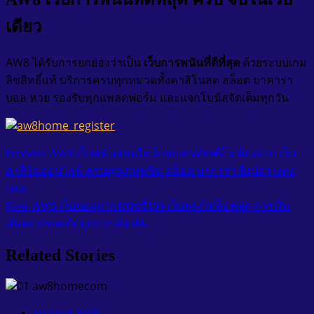
เดียว
AW8 ได้รับการยกย่องว่าเป็น
เว็บการพนันที่ดีที่สุด
ด้วยระบบเกม
ลิขสิทธิ์แท้ บริการครบทุกหมวดทั้งคาสิโนสด สล็อต บาคาร่า
บอล หวย รองรับทุกแพลตฟอร์ม และแจกโบนัสจัดเต็มทุกวัน
Post
Previous:
AW8 เว็บพนันออนไลน์แจกเครดิตฟรีไม่ต้องฝาก เว็บ
navigation
คาสิโนออนไลน์ ครบทุกเกมพนัน สล็อต บาคาร่า ยิงปลา แทง
บอล
Next:
AW8 เว็บบอลฝาก100ฟรี100 เว็บตรงไม่ล็อคยูส การเงิน
มั่นคง ปลอดภัยทุกการเดิมพัน
Related Stories
ข่าวสาร AW8