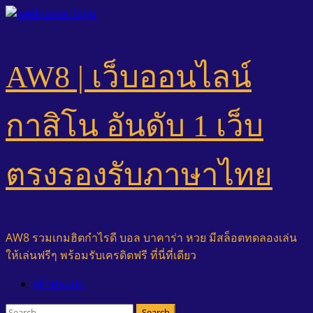
Skip
to
content
AW8 | เว็บออนไลน์
กาสิโน อันดับ 1 เว็บ
ตรงรองรับภาษาไทย
AW8 รวมเกมฮิตกำไรดี บอล บาคาร่า หวย มีสล็อตทดลองเล่น
ให้เล่นฟรีๆ พร้อมรับเครดิตฟรี ที่นี่ที่เดียว
Primary
เข้าสู่ระบบ
Menu
Search