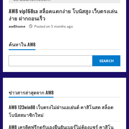
AW8 vip168sa สล็อตแตกง่าย โบนัสสูง เว็บตรงเล่น
ง่าย ฝากถอนเร็ว
aw8home
Posted on 5 months ago
ค้นหาใน AW8
SEARCH
ข่าวสารล่าสุดจาก AW8
AW8 123win88 เว็บตรงไม่ผ่านเอเย่นต์ คาสิโนสด สล็อต
โบนัสสมาชิกใหม่
AW8 เครดิตฟรีกดรับเองยืนยันเบอร์ไม่ต้องแชร์ คาสิโน