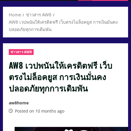
Menu
Home
ข่าวสาร AW8
AW8 เวปพนันให้เครดิตฟรี เว็บตรงไม่ล็อคยูส การเงินมั่นคง
ปลอดภัยทุกการเดิมพัน
ข่าวสาร AW8
AW8 เวปพนันให้เครดิตฟรี เว็บ
ตรงไม่ล็อคยูส การเงินมั่นคง
ปลอดภัยทุกการเดิมพัน
aw8home
Posted on 10 months ago