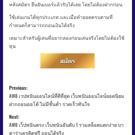
หลังสมัคร ยืนยันเบอร์แล้วรับได้เลย โดยไม่ต้องฝากก่อน
ใช้เล่นเกมได้ทุกประเภท และเมื่อทำยอดครบตามที่
กำหนดก็สามารถถอนเงินได้จริง
เหมาะสำหรับผู้เล่นที่อยากลองก่อนเล่นจริงโดยไม่ต้องใช้
ทุน
P
Previous:
o
AW8 เวปพนันออนไลน์ที่ดีที่สุด เว็บพนันออนไลน์ยอดนิยม
ฝากถอนออโต้ ไม่มีขั้นต่ำ รวดเร็วทันใจ
s
Next:
t
AW8 เว็ปพนันตรง เว็บพนันอันดับ 1 รวมสล็อตแตกง่าย บา
คาร่าเครดิตฟรี ถอนได้จริง