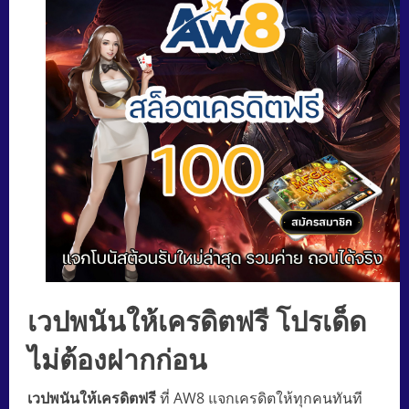
เวปพนันให้เครดิตฟรี โปรเด็ด
ไม่ต้องฝากก่อน
เวปพนันให้เครดิตฟรี
ที่ AW8 แจกเครดิตให้ทุกคนทันที