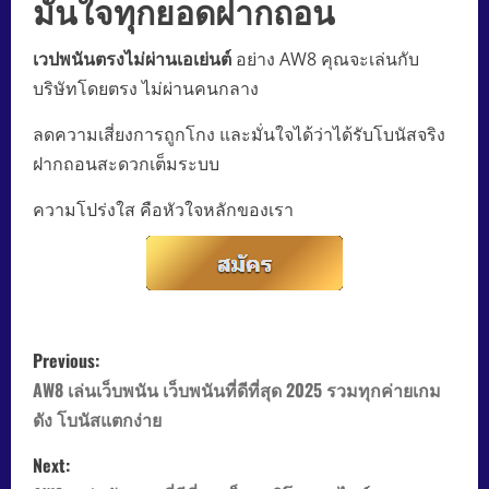
มั่นใจทุกยอดฝากถอน
เวปพนันตรงไม่ผ่านเอเย่นต์
อย่าง AW8 คุณจะเล่นกับ
บริษัทโดยตรง ไม่ผ่านคนกลาง
ลดความเสี่ยงการถูกโกง และมั่นใจได้ว่าได้รับโบนัสจริง
ฝากถอนสะดวกเต็มระบบ
ความโปร่งใส คือหัวใจหลักของเรา
P
Previous:
o
AW8 เล่นเว็บพนัน เว็บพนันที่ดีที่สุด 2025 รวมทุกค่ายเกม
ดัง โบนัสแตกง่าย
s
Next:
t