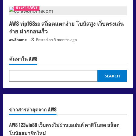
ข่าวสาร AW8
AW8 vip168sa สล็อตแตกง่าย โบนัสสูง เว็บตรงเล่น
ง่าย ฝากถอนเร็ว
aw8home
Posted on 5 months ago
ค้นหาใน AW8
SEARCH
ข่าวสารล่าสุดจาก AW8
AW8 123win88 เว็บตรงไม่ผ่านเอเย่นต์ คาสิโนสด สล็อต
โบนัสสมาชิกใหม่