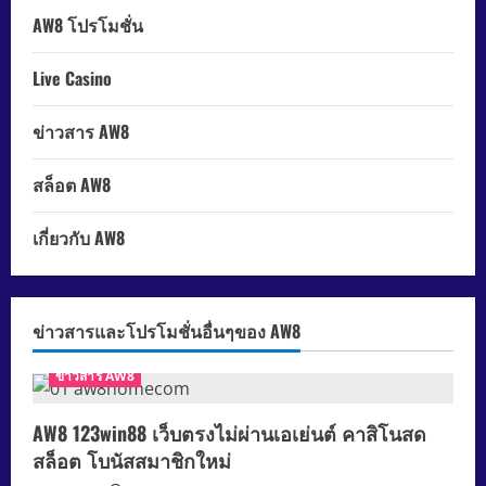
AW8 โปรโมชั่น
Live Casino
ข่าวสาร AW8
สล็อต AW8
เกี่ยวกับ AW8
ข่าวสารและโปรโมชั่นอื่นๆของ AW8
ข่าวสาร AW8
AW8 123win88 เว็บตรงไม่ผ่านเอเย่นต์ คาสิโนสด
สล็อต โบนัสสมาชิกใหม่