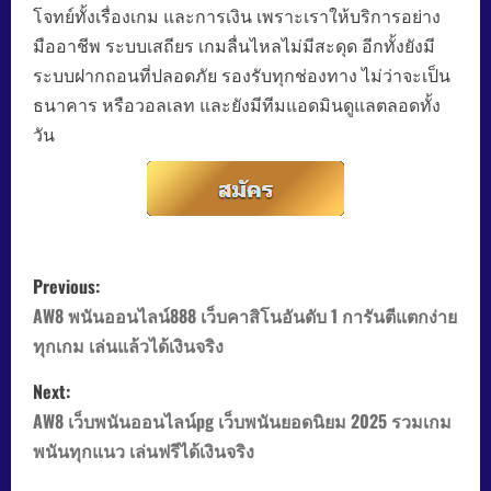
โจทย์ทั้งเรื่องเกม และการเงิน เพราะเราให้บริการอย่าง
มืออาชีพ ระบบเสถียร เกมลื่นไหลไม่มีสะดุด อีกทั้งยังมี
ระบบฝากถอนที่ปลอดภัย รองรับทุกช่องทาง ไม่ว่าจะเป็น
ธนาคาร หรือวอลเลท และยังมีทีมแอดมินดูแลตลอดทั้ง
วัน
P
Previous:
o
AW8 พนันออนไลน์888 เว็บคาสิโนอันดับ 1 การันตีแตกง่าย
ทุกเกม เล่นแล้วได้เงินจริง
s
Next:
t
AW8 เว็บพนันออนไลน์pg เว็บพนันยอดนิยม 2025 รวมเกม
n
พนันทุกแนว เล่นฟรีได้เงินจริง