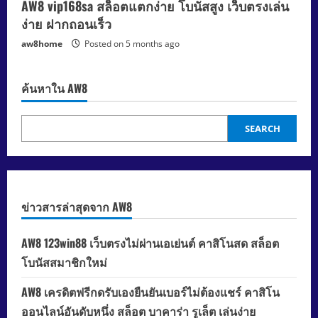
AW8 vip168sa สล็อตแตกง่าย โบนัสสูง เว็บตรงเล่น
ง่าย ฝากถอนเร็ว
aw8home
Posted on 5 months ago
ค้นหาใน AW8
SEARCH
ข่าวสารล่าสุดจาก AW8
AW8 123win88 เว็บตรงไม่ผ่านเอเย่นต์ คาสิโนสด สล็อต
โบนัสสมาชิกใหม่
AW8 เครดิตฟรีกดรับเองยืนยันเบอร์ไม่ต้องแชร์ คาสิโน
ออนไลน์อันดับหนึ่ง สล็อต บาคาร่า รูเล็ต เล่นง่าย