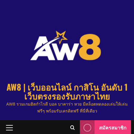
Skip
to
content
AW8 | เว็บออนไลน์ กาสิโน อันดับ 1
เว็บตรงรองรับภาษาไทย
AW8 รวมเกมฮิตกำไรดี บอล บาคาร่า หวย มีสล็อตทดลองเล่นให้เล่น
ฟรีๆ พร้อมรับเครดิตฟรี ที่นี่ที่เดียว
สมัครสมาชิก
Primary