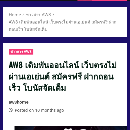
Menu
Home
ข่าวสาร AW8
AW8 เดิมพันออนไลน์ เว็บตรงไม่ผ่านเอเย่นต์ สมัครฟรี ฝาก
ถอนเร็ว โบนัสจัดเต็ม
ข่าวสาร AW8
AW8 เดิมพันออนไลน์ เว็บตรงไม่
ผ่านเอเย่นต์ สมัครฟรี ฝากถอน
เร็ว โบนัสจัดเต็ม
aw8home
Posted on 10 months ago