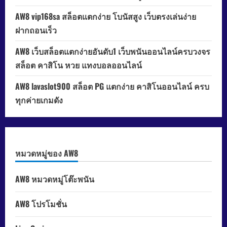
AW8 vip168sa สล็อตแตกง่าย โบนัสสูง เว็บตรงเล่นง่าย
ฝากถอนเร็ว
AW8 เว็บสล็อตแตกง่ายอันดับ1 เว็บพนันออนไลน์ครบวงจร
สล็อต คาสิโน หวย แทงบอลออนไลน์
AW8 lavaslot900 สล็อต PG แตกง่าย คาสิโนออนไลน์ ครบ
ทุกค่ายเกมดัง
หมวดหมู่ของ AW8
AW8 หมวดหมู่โต๊ะพนัน
AW8 โปรโมชั่น