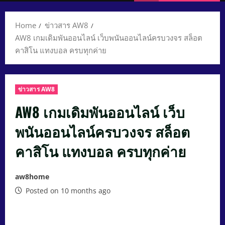
Menu
Home
ข่าวสาร AW8
AW8 เกมเดิมพันออนไลน์ เว็บพนันออนไลน์ครบวงจร สล็อต
คาสิโน แทงบอล ครบทุกค่าย
ข่าวสาร AW8
AW8 เกมเดิมพันออนไลน์ เว็บ
พนันออนไลน์ครบวงจร สล็อต
คาสิโน แทงบอล ครบทุกค่าย
aw8home
Posted on 10 months ago