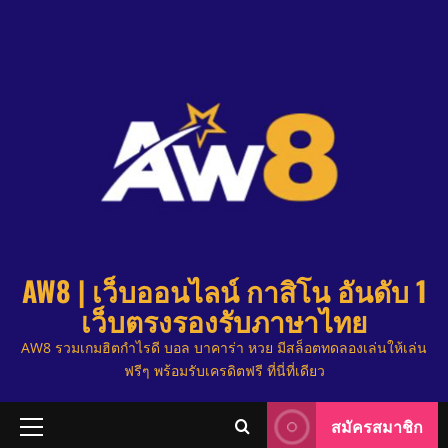
Skip
to
content
AW8 | เว็บออนไลน์ กาสิโน อันดับ 1
เว็บตรงรองรับภาษาไทย
AW8 รวมเกมฮิตกำไรดี บอล บาคาร่า หวย มีสล็อตทดลองเล่นให้เล่น
ฟรีๆ พร้อมรับเครดิตฟรี ที่นี่ที่เดียว
สมัครสมาชิก
Primary