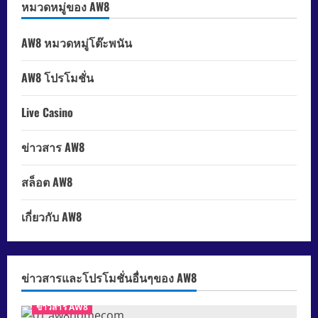
หมวดหมู่ของ AW8
AW8 หมวดหมู่โต๊ะพนัน
AW8 โปรโมชั่น
Live Casino
ข่าวสาร AW8
สล็อต AW8
เกี่ยวกับ AW8
ข่าวสารและโปรโมชั่นอื่นๆของ AW8
ข่าวสาร AW8