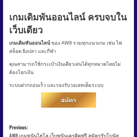
เกมเดิมพันออนไลน์ ครบจบใน
เว็บเดียว
เกมเดิมพันออนไลน์
ของ AW8 รวมทุกแนวเกม เช่น ไพ่
สล็อต ยิงปลา และกีฬา
คุณสามารถใช้กระเป๋าเงินเดียวเล่นได้ทุกหมวดโดยไม่
ต้องโยกเงิน
ระบบฝากถอนเร็ว และรองรับวอเลทเต็มระบบ
P
Previous:
AW8 เกมพนันไฮโล เว็บพนันเครดิตฟรี สมัครรับโบนัส