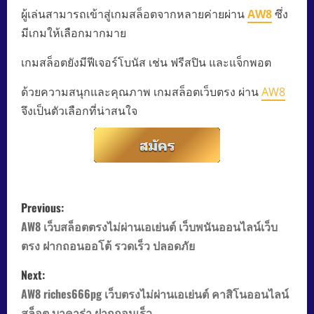
ผู้เล่นสามารถเข้าสู่เกมสล็อตจากหลายค่ายผ่าน
AW8
ซึ่ง
มีเกมให้เลือกมากมาย
เกมสล็อตยังมีฟีเจอร์โบนัส เช่น ฟรีสปิน และแจ็กพอต
ด้วยความสนุกและคุณภาพ เกมสล็อตเว็บตรง ผ่าน
AW8
จึงเป็นตัวเลือกที่น่าสนใจ
P
Previous:
o
AW8 เว็บสล็อตตรงไม่ผ่านเอเย่นต์ เว็บพนันออนไลน์เว็บ
ตรง ฝากถอนออโต้ รวดเร็ว ปลอดภัย
s
Next:
t
AW8 riches666pg เว็บตรงไม่ผ่านเอเย่นต์ คาสิโนออนไลน์
สล็อต บาคาร่า ฝากถอนเร็ว