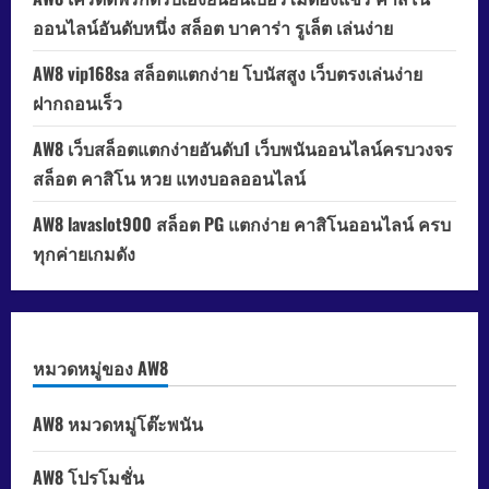
ออนไลน์อันดับหนึ่ง สล็อต บาคาร่า รูเล็ต เล่นง่าย
AW8 vip168sa สล็อตแตกง่าย โบนัสสูง เว็บตรงเล่นง่าย
ฝากถอนเร็ว
AW8 เว็บสล็อตแตกง่ายอันดับ1 เว็บพนันออนไลน์ครบวงจร
สล็อต คาสิโน หวย แทงบอลออนไลน์
AW8 lavaslot900 สล็อต PG แตกง่าย คาสิโนออนไลน์ ครบ
ทุกค่ายเกมดัง
หมวดหมู่ของ AW8
AW8 หมวดหมู่โต๊ะพนัน
AW8 โปรโมชั่น