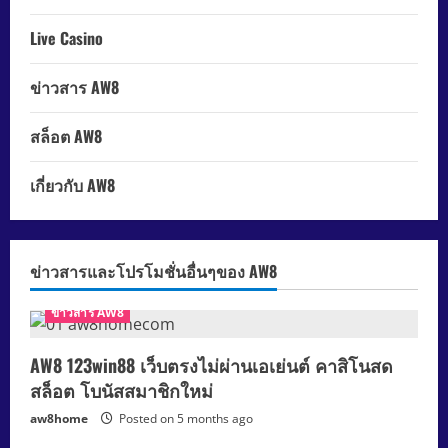
Live Casino
ข่าวสาร AW8
สล็อต AW8
เกี่ยวกับ AW8
ข่าวสารและโปรโมชั่นอื่นๆของ AW8
ข่าวสาร AW8
AW8 123win88 เว็บตรงไม่ผ่านเอเย่นต์ คาสิโนสด
สล็อต โบนัสสมาชิกใหม่
aw8home
Posted on 5 months ago