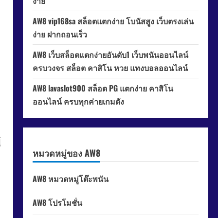
ง่าย
AW8 vip168sa สล็อตแตกง่าย โบนัสสูง เว็บตรงเล่น
ง่าย ฝากถอนเร็ว
AW8 เว็บสล็อตแตกง่ายอันดับ1 เว็บพนันออนไลน์
ครบวงจร สล็อต คาสิโน หวย แทงบอลออนไลน์
AW8 lavaslot900 สล็อต PG แตกง่าย คาสิโน
ออนไลน์ ครบทุกค่ายเกมดัง
้
หมวดหมู่ของ AW8
AW8 หมวดหมู่โต๊ะพนัน
AW8 โปรโมชั่น