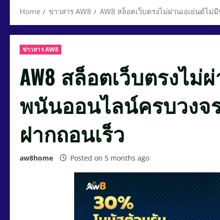
Home
ข่าวสาร AW8
AW8 สล็อตเว็บตรงไม่ผ่านเอเย่นต์ไม่
ข่าวสาร AW8
AW8 สล็อตเว็บตรงไม่ผ่าน
พนันออนไลน์ครบวงจร
ฝากถอนเร็ว
aw8home
Posted on 5 months ago