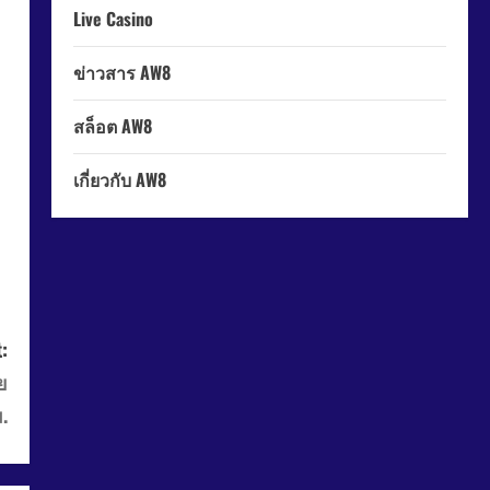
Live Casino
ข่าวสาร AW8
สล็อต AW8
เกี่ยวกับ AW8
:
ย
.