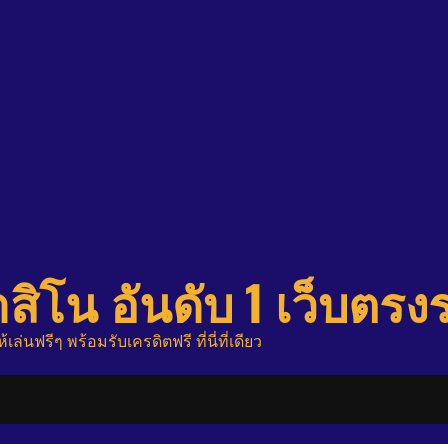
าสิโน อันดับ 1 เว็บต
ฟรีๆ พร้อมรับเครดิตฟรี ที่นี่ที่เดียว