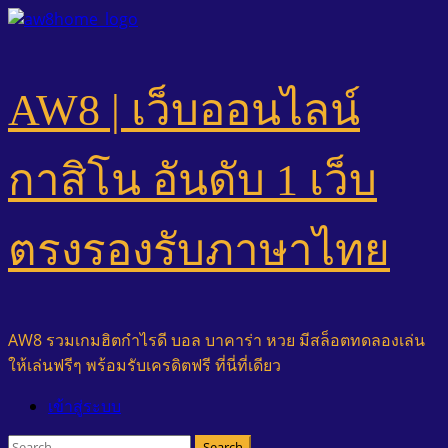
Skip
to
content
AW8 | เว็บออนไลน์
กาสิโน อันดับ 1 เว็บ
ตรงรองรับภาษาไทย
AW8 รวมเกมฮิตกำไรดี บอล บาคาร่า หวย มีสล็อตทดลองเล่น
ให้เล่นฟรีๆ พร้อมรับเครดิตฟรี ที่นี่ที่เดียว
Primary
เข้าสู่ระบบ
Menu
Search