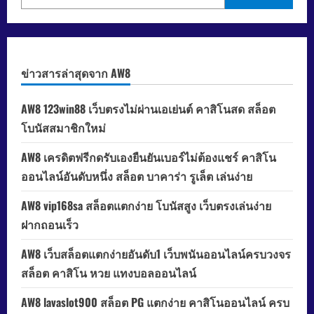
ข่าวสารล่าสุดจาก AW8
AW8 123win88 เว็บตรงไม่ผ่านเอเย่นต์ คาสิโนสด สล็อต
โบนัสสมาชิกใหม่
AW8 เครดิตฟรีกดรับเองยืนยันเบอร์ไม่ต้องแชร์ คาสิโน
ออนไลน์อันดับหนึ่ง สล็อต บาคาร่า รูเล็ต เล่นง่าย
AW8 vip168sa สล็อตแตกง่าย โบนัสสูง เว็บตรงเล่นง่าย
ฝากถอนเร็ว
AW8 เว็บสล็อตแตกง่ายอันดับ1 เว็บพนันออนไลน์ครบวงจร
สล็อต คาสิโน หวย แทงบอลออนไลน์
AW8 lavaslot900 สล็อต PG แตกง่าย คาสิโนออนไลน์ ครบ