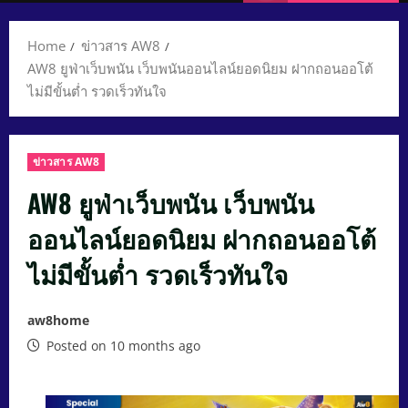
Menu
Home
ข่าวสาร AW8
AW8 ยูฟ่าเว็บพนัน เว็บพนันออนไลน์ยอดนิยม ฝากถอนออโต้
ไม่มีขั้นต่ำ รวดเร็วทันใจ
ข่าวสาร AW8
AW8 ยูฟ่าเว็บพนัน เว็บพนัน
ออนไลน์ยอดนิยม ฝากถอนออโต้
ไม่มีขั้นต่ำ รวดเร็วทันใจ
aw8home
Posted on 10 months ago