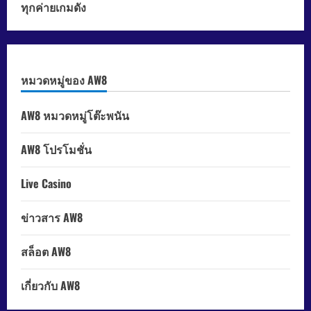
ทุกค่ายเกมดัง
หมวดหมู่ของ AW8
AW8 หมวดหมู่โต๊ะพนัน
AW8 โปรโมชั่น
Live Casino
ข่าวสาร AW8
สล็อต AW8
เกี่ยวกับ AW8