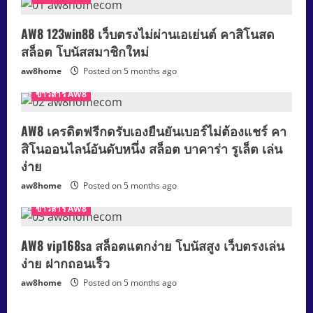
g
AW8 123win88 เว็บตรงไม่ผ่านเอเย่นต์ คาสิโนสด
a
สล็อต โบนัสสมาชิกใหม่
aw8home
Posted on 5 months ago
t
ข่าวสาร AW8
i
AW8 เครดิตฟรีกดรับเองยืนยันเบอร์ไม่ต้องแชร์ คา
o
สิโนออนไลน์อันดับหนึ่ง สล็อต บาคาร่า รูเล็ต เล่น
n
ง่าย
aw8home
Posted on 5 months ago
ข่าวสาร AW8
AW8 vip168sa สล็อตแตกง่าย โบนัสสูง เว็บตรงเล่น
ง่าย ฝากถอนเร็ว
aw8home
Posted on 5 months ago