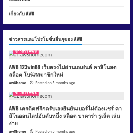
เกี่ยวกับ AW8
ข่าวสารและโปรโมชั่นอื่นๆของ AW8
ข่าวสาร AW8
AW8 123win88 เว็บตรงไม่ผ่านเอเย่นต์ คาสิโนสด
สล็อต โบนัสสมาชิกใหม่
aw8home
Posted on 5 months ago
ข่าวสาร AW8
AW8 เครดิตฟรีกดรับเองยืนยันเบอร์ไม่ต้องแชร์ คา
สิโนออนไลน์อันดับหนึ่ง สล็อต บาคาร่า รูเล็ต เล่น
ง่าย
aw8home
Posted on 5 months ago