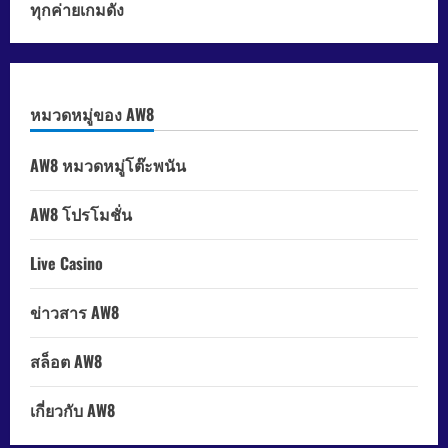
ทุกค่ายเกมดัง
หมวดหมู่ของ AW8
AW8 หมวดหมู่โต๊ะพนัน
AW8 โปรโมชั่น
Live Casino
ข่าวสาร AW8
สล็อต AW8
เกี่ยวกับ AW8