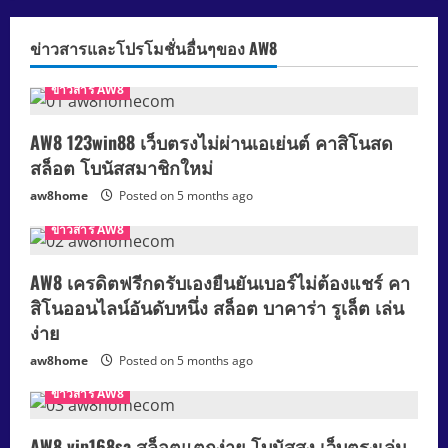
ข่าวสารและโปรโมชั่นอื่นๆของ AW8
ข่าวสาร AW8
AW8 123win88 เว็บตรงไม่ผ่านเอเย่นต์ คาสิโนสด
สล็อต โบนัสสมาชิกใหม่
aw8home
Posted on 5 months ago
ข่าวสาร AW8
AW8 เครดิตฟรีกดรับเองยืนยันเบอร์ไม่ต้องแชร์ คา
สิโนออนไลน์อันดับหนึ่ง สล็อต บาคาร่า รูเล็ต เล่น
ง่าย
aw8home
Posted on 5 months ago
ข่าวสาร AW8
AW8 vip168sa สล็อตแตกง่าย โบนัสสูง เว็บตรงเล่น