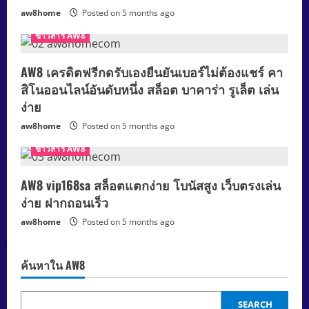
aw8home
Posted on 5 months ago
t
ข่าวสาร AW8
i
AW8 เครดิตฟรีกดรับเองยืนยันเบอร์ไม่ต้องแชร์ คา
o
สิโนออนไลน์อันดับหนึ่ง สล็อต บาคาร่า รูเล็ต เล่น
n
ง่าย
aw8home
Posted on 5 months ago
ข่าวสาร AW8
AW8 vip168sa สล็อตแตกง่าย โบนัสสูง เว็บตรงเล่น
ง่าย ฝากถอนเร็ว
aw8home
Posted on 5 months ago
ค้นหาใน AW8
SEARCH