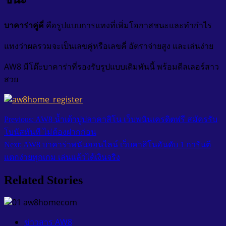
บาคาร่าคู่คี่
คือรูปแบบการแทงที่เพิ่มโอกาสชนะและทำกำไร
แทงว่าผลรวมจะเป็นเลขคู่หรือเลขคี่ อัตราจ่ายสูง และเล่นง่าย
AW8 มีโต๊ะบาคาร่าที่รองรับรูปแบบเดิมพันนี้ พร้อมดีลเลอร์สาว
สวย
Post
Previous:
AW8 น้ำเต้าปูปลาคาสิโน เว็บพนันเครดิตฟรี สมัครรับ
navigation
โบนัสทันที ไม่ต้องฝากก่อน
Next:
AW8 บาคาร่าพนันออนไลน์ เว็บคาสิโนอันดับ 1 การันตี
แตกง่ายทุกเกม เล่นแล้วได้เงินจริง
Related Stories
ข่าวสาร AW8