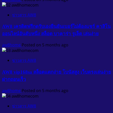
ข่าวสาร AW8
AW8 เครดิตฟรีกดรับเองยืนยันเบอร์ไม่ต้องแชร์ คาสิโน
ออนไลน์อันดับหนึ่ง สล็อต บาคาร่า รูเล็ต เล่นง่าย
aw8home
Posted on 5 months ago
ข่าวสาร AW8
AW8 vip168sa สล็อตแตกง่าย โบนัสสูง เว็บตรงเล่นง่าย
ฝากถอนเร็ว
aw8home
Posted on 5 months ago
ข่าวสาร AW8