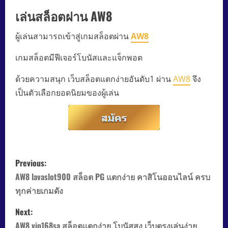
เล่นสล็อตผ่าน AW8
ผู้เล่นสามารถเข้าสู่เกมสล็อตผ่าน
AW8
เกมสล็อตมีฟีเจอร์โบนัสและแจ็กพอต
ด้วยความสนุก เว็บสล็อตแตกง่ายอันดับ1 ผ่าน
AW8
จึง
เป็นตัวเลือกยอดนิยมของผู้เล่น
P
Previous:
o
AW8 lavaslot900 สล็อต PG แตกง่าย คาสิโนออนไลน์ ครบ
ทุกค่ายเกมดัง
s
Next:
t
AW8 vip168sa สล็อตแตกง่าย โบนัสสูง เว็บตรงเล่นง่าย