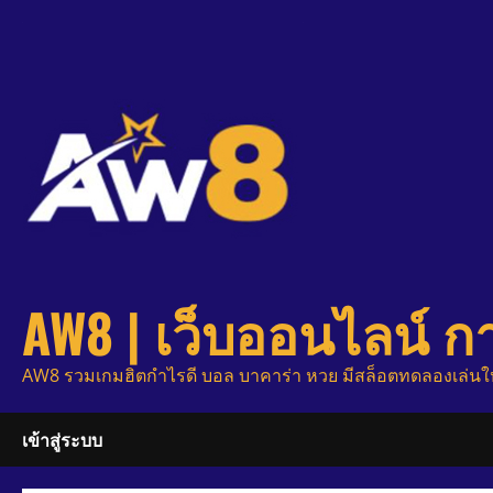
Skip
to
content
AW8 | เว็บออนไลน์ ก
AW8 รวมเกมฮิตกำไรดี บอล บาคาร่า หวย มีสล็อตทดลองเล่นให้เล่น
เข้าสู่ระบบ