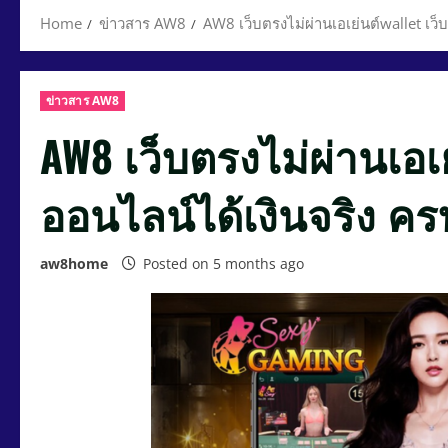
Home
ข่าวสาร AW8
AW8 เว็บตรงไม่ผ่านเอเย่นต์wallet เว
ข่าวสาร AW8
AW8 เว็บตรงไม่ผ่านเอเย
ออนไลน์ได้เงินจริง ค
aw8home
Posted on 5 months ago