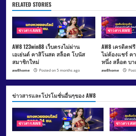
RELATED STORIES
n
a
v
ข่าวสาร AW8
ข่าวสาร AW8
i
AW8 123win88 เว็บตรงไม่ผ่าน
AW8 เครดิตฟรี
เอเย่นต์ คาสิโนสด สล็อต โบนัส
ไม่ต้องแชร์ ค
g
สมาชิกใหม่
หนึ่ง สล็อต บาค
a
aw8home
Posted on 5 months ago
aw8home
Post
t
ข่าวสารและโปรโมชั่นอื่นๆของ AW8
i
o
n
ข่าวสาร AW8
ข่าวสาร A