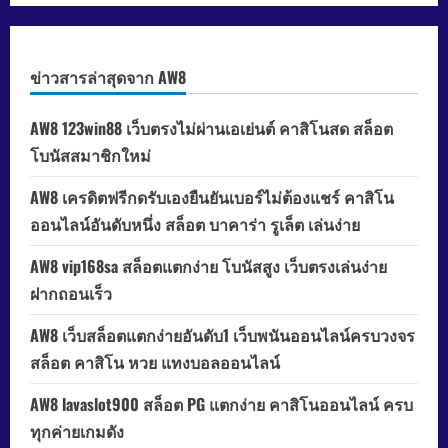
ข่าวสารล่าสุดจาก AW8
AW8 123win88 เว็บตรงไม่ผ่านเอเย่นต์ คาสิโนสด สล็อต
โบนัสสมาชิกใหม่
AW8 เครดิตฟรีกดรับเองยืนยันเบอร์ไม่ต้องแชร์ คาสิโน
ออนไลน์อันดับหนึ่ง สล็อต บาคาร่า รูเล็ต เล่นง่าย
AW8 vip168sa สล็อตแตกง่าย โบนัสสูง เว็บตรงเล่นง่าย
ฝากถอนเร็ว
AW8 เว็บสล็อตแตกง่ายอันดับ1 เว็บพนันออนไลน์ครบวงจร
สล็อต คาสิโน หวย แทงบอลออนไลน์
AW8 lavaslot900 สล็อต PG แตกง่าย คาสิโนออนไลน์ ครบ
ทุกค่ายเกมดัง