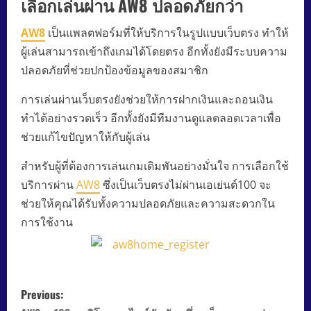
เลือกเล่นผ่าน AW8 ปลอดภัยกว่า
AW8
เป็นแพลตฟอร์มที่ให้บริการในรูปแบบเว็บตรง ทำให้
ผู้เล่นสามารถเข้าถึงเกมได้โดยตรง อีกทั้งยังมีระบบความ
ปลอดภัยที่ช่วยปกป้องข้อมูลของสมาชิก
การเล่นผ่านเว็บตรงยังช่วยให้การฝากเงินและถอนเงิน
ทำได้อย่างรวดเร็ว อีกทั้งยังมีทีมงานดูแลตลอดเวลาเพื่อ
ช่วยแก้ไขปัญหาให้กับผู้เล่น
สำหรับผู้ที่ต้องการเล่นเกมเดิมพันอย่างมั่นใจ การเลือกใช้
บริการผ่าน
AW8
ซึ่งเป็นเว็บตรงไม่ผ่านเอเย่นต์100 จะ
ช่วยให้คุณได้รับทั้งความปลอดภัยและความสะดวกใน
การใช้งาน
P
Previous: