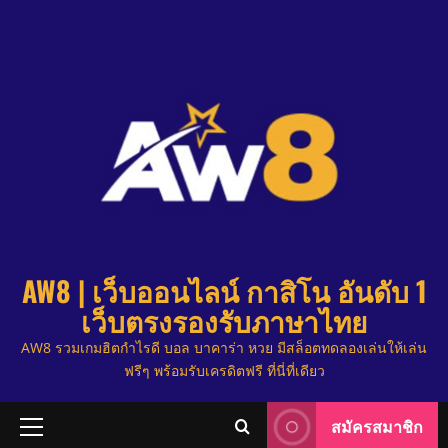
Skip
to
content
AW8 | เว็บออนไลน์ กาสิโน อันดับ 1
เว็บตรงรองรับภาษาไทย
AW8 รวมเกมฮิตกำไรดี บอล บาคาร่า หวย มีสล็อตทดลองเล่นให้เล่น
ฟรีๆ พร้อมรับเครดิตฟรี ที่นี่ที่เดียว
สมัครสมาชิก
Primary