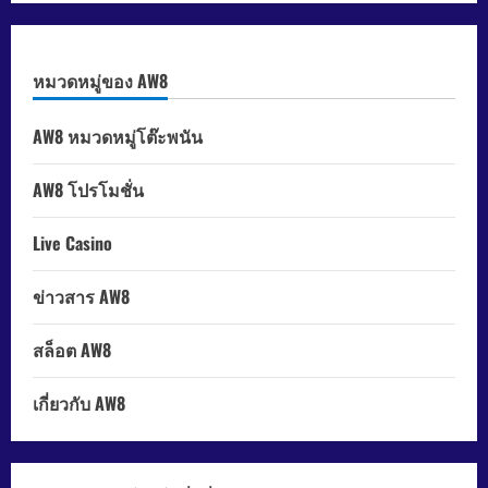
หมวดหมู่ของ AW8
AW8 หมวดหมู่โต๊ะพนัน
AW8 โปรโมชั่น
Live Casino
ข่าวสาร AW8
สล็อต AW8
เกี่ยวกับ AW8