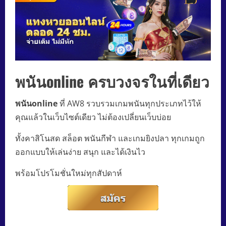
พนันonline ครบวงจรในที่เดียว
พนันonline
ที่ AW8 รวบรวมเกมพนันทุกประเภทไว้ให้
คุณแล้วในเว็บไซต์เดียว ไม่ต้องเปลี่ยนเว็บบ่อย
ทั้งคาสิโนสด สล็อต พนันกีฬา และเกมยิงปลา ทุกเกมถูก
ออกแบบให้เล่นง่าย สนุก และได้เงินไว
พร้อมโปรโมชั่นใหม่ทุกสัปดาห์