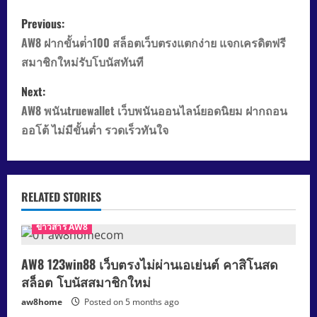
P
Previous:
o
AW8 ฝากขั้นต่ํา100 สล็อตเว็บตรงแตกง่าย แจกเครดิตฟรี
สมาชิกใหม่รับโบนัสทันที
s
Next:
t
AW8 พนันtruewallet เว็บพนันออนไลน์ยอดนิยม ฝากถอน
n
ออโต้ ไม่มีขั้นต่ำ รวดเร็วทันใจ
a
v
RELATED STORIES
i
ข่าวสาร AW8
g
AW8 123win88 เว็บตรงไม่ผ่านเอเย่นต์ คาสิโนสด
a
สล็อต โบนัสสมาชิกใหม่
aw8home
Posted on 5 months ago
t