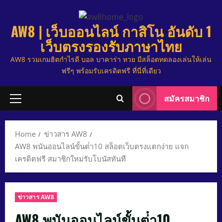
Skip
to
AW8 | เว็บออนไลน์ กาสิโน อันดับ 1
content
เว็บตรงรองรับภาษาไทย
AW8 รวมเกมฮิตกำไรดี บอล บาคาร่า หวย มีสล็อตทดลองเล่นให้เล่น
ฟรีๆ พร้อมรับเครดิตฟรี ที่นี่ที่เดียว
สมัครสมาชิก
Primary
Menu
Home
ข่าวสาร AW8
AW8 พนันออนไลน์ขั้นต่ํา10 สล็อตเว็บตรงแตกง่าย แจก
เครดิตฟรี สมาชิกใหม่รับโบนัสทันที
ข่าวสาร AW8
AW8 พนันออนไลน์ขั้นต่ํา10