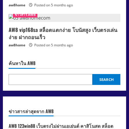
aw8home
Posted on 5 months ago
ข่าวสาร AW8
AW8 vip168sa สล็อตแตกง่าย โบนัสสูง เว็บตรงเล่น
ง่าย ฝากถอนเร็ว
aw8home
Posted on 5 months ago
ค้นหาใน AW8
SEARCH
ข่าวสารล่าสุดจาก AW8
AW8 123win88 เว็บตรงไม่ผ่านเอเย่นต์ คาสิโนสด สล็อต