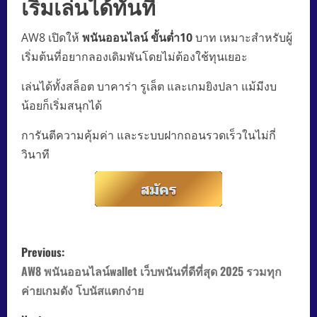
เริ่มเล่นได้ทันที
AW8 เปิดให้
พนันออนไลน์ ขั้นต่ำ10
บาท เหมาะสำหรับผู้
เริ่มต้นที่อยากลองเดิมพันโดยไม่ต้องใช้ทุนเยอะ
เล่นได้ทั้งสล็อต บาคาร่า รูเล็ต และเกมยิงปลา แม้มีงบ
น้อยก็เริ่มสนุกได้
การันตีความคุ้มค่า และระบบฝากถอนรวดเร็วในไม่กี่
วินาที
P
Previous:
o
AW8 พนันออนไลน์wallet เว็บพนันที่ดีที่สุด 2025 รวมทุก
ค่ายเกมดัง โบนัสแตกง่าย
s