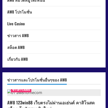
AW8 โปรโมชั่น
Live Casino
ข่าวสาร AW8
สล็อต AW8
เกี่ยวกับ AW8
ข่าวสารและโปรโมชั่นอื่นๆของ AW8
ข่าวสาร AW8
AW8 123win88 เว็บตรงไม่ผ่านเอเย่นต์ คาสิโนสด