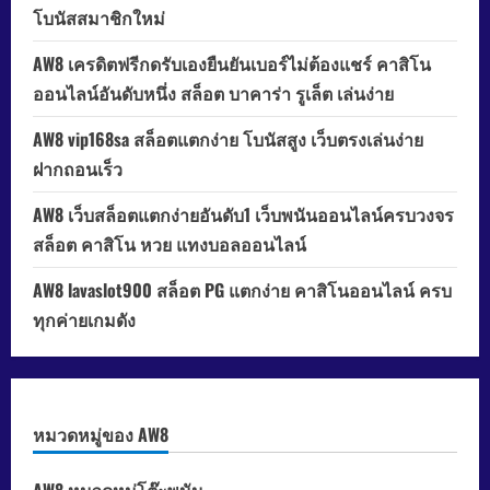
โบนัสสมาชิกใหม่
AW8 เครดิตฟรีกดรับเองยืนยันเบอร์ไม่ต้องแชร์ คาสิโน
ออนไลน์อันดับหนึ่ง สล็อต บาคาร่า รูเล็ต เล่นง่าย
AW8 vip168sa สล็อตแตกง่าย โบนัสสูง เว็บตรงเล่นง่าย
ฝากถอนเร็ว
AW8 เว็บสล็อตแตกง่ายอันดับ1 เว็บพนันออนไลน์ครบวงจร
สล็อต คาสิโน หวย แทงบอลออนไลน์
AW8 lavaslot900 สล็อต PG แตกง่าย คาสิโนออนไลน์ ครบ
ทุกค่ายเกมดัง
หมวดหมู่ของ AW8
AW8 หมวดหมู่โต๊ะพนัน