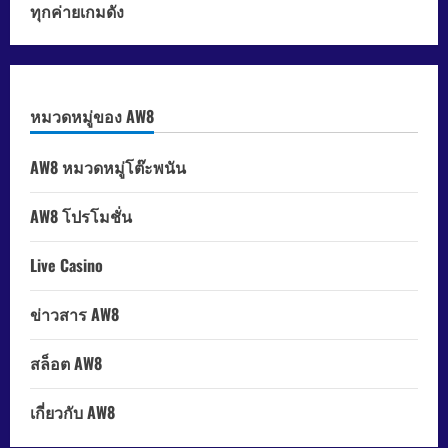
ทุกค่ายเกมดัง
หมวดหมู่ของ AW8
AW8 หมวดหมู่โต๊ะพนัน
AW8 โปรโมชั่น
Live Casino
ข่าวสาร AW8
สล็อต AW8
เกี่ยวกับ AW8