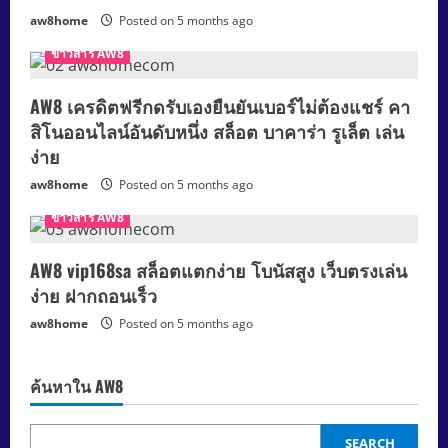
aw8home
Posted on 5 months ago
t
ข่าวสาร AW8
i
AW8 เครดิตฟรีกดรับเองยืนยันเบอร์ไม่ต้องแชร์ คา
o
สิโนออนไลน์อันดับหนึ่ง สล็อต บาคาร่า รูเล็ต เล่น
n
ง่าย
aw8home
Posted on 5 months ago
ข่าวสาร AW8
AW8 vip168sa สล็อตแตกง่าย โบนัสสูง เว็บตรงเล่น
ง่าย ฝากถอนเร็ว
aw8home
Posted on 5 months ago
ค้นหาใน AW8
SEARCH