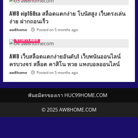
AW8 vip168sa สล็อตแตกง่าย โบนัสสูง เว็บตรงเล่น
ง่าย ฝากถอนเร็ว
aw8home
Posted on 5 months ago
ข่าวสาร AW8
AW8 เว็บสล็อตแตกง่ายอันดับ1 เว็บพนันออนไลน์
ครบวงจร สล็อต คาสิโน หวย แทงบอลออนไลน์
aw8home
Posted on 5 months ago
พันธมิตรของเรา HUC99HOME.COM
© 2025
AW8HOME.COM