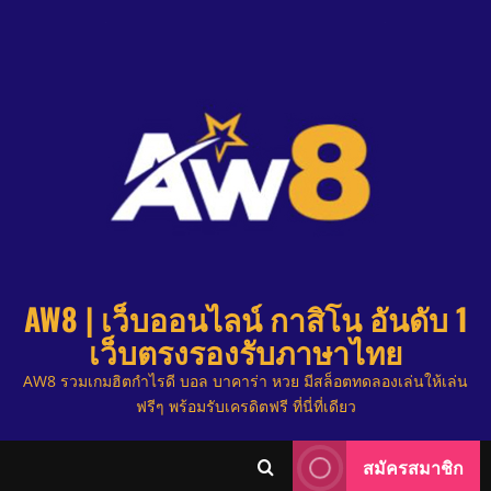
Skip
to
content
AW8 | เว็บออนไลน์ กาสิโน อันดับ 1
เว็บตรงรองรับภาษาไทย
AW8 รวมเกมฮิตกำไรดี บอล บาคาร่า หวย มีสล็อตทดลองเล่นให้เล่น
ฟรีๆ พร้อมรับเครดิตฟรี ที่นี่ที่เดียว
สมัครสมาชิก